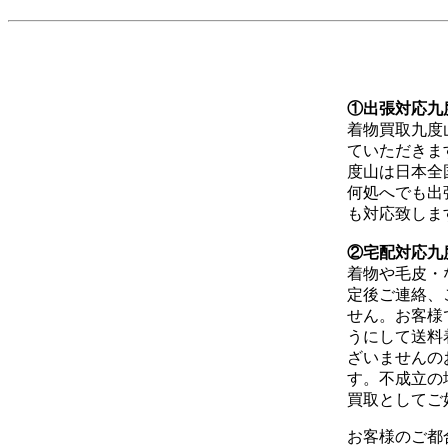
①出張対応九
着物買取九度
ていただきま
度山は日本全
何処へでも出
も対応致しま
②宅配対応九
着物や毛皮・
定後ご連絡、
せん。お客様
うにして送料
ざいませんの
す。不成立の
買取としてご
お客様のご都