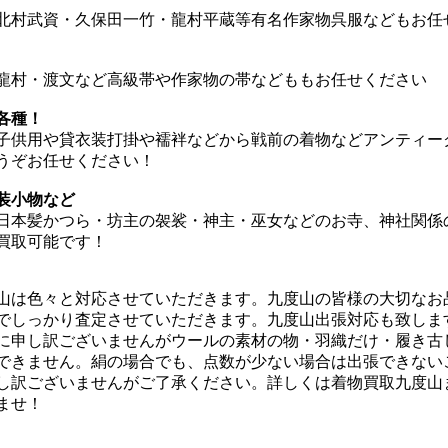
北村武資・久保田一竹・龍村平蔵等有名作家物呉服などもお任
龍村・渡文など高級帯や作家物の帯などももお任せください
各種！
子供用や貸衣装打掛や襦袢などから戦前の着物などアンティー
うぞお任せください！
装小物など
日本髪かつら・坊主の袈裟・神主・巫女などのお寺、神社関係
買取可能です！
山は色々と対応させていただきます。九度山の皆様の大切なお
でしっかり査定させていただきます。九度山出張対応も致しま
に申し訳ございませんがウールの素材の物・羽織だけ・履き古
できません。絹の場合でも、点数が少ない場合は出張できない
し訳ございませんがご了承ください。詳しくは着物買取九度山
ませ！