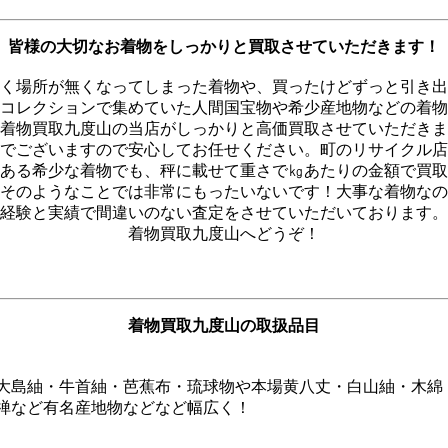
皆様の大切なお着物をしっかりと買取させていただきます！
く場所が無くなってしまった着物や、買ったけどずっと引き出
コレクションで集めていた人間国宝物や希少産地物などの着物
着物買取九度山の当店がしっかりと高価買取させていただきま
でございますので安心してお任せください。町のリサイクル店
ある希少な着物でも、秤に載せて重さで㎏あたりの金額で買取
そのようなことでは非常にもったいないです！大事な着物なの
経験と実績で間違いのない査定をさせていただいております。
着物買取九度山へどうぞ！
着物買取九度山の取扱品目
大島紬・牛首紬・芭蕉布・琉球物や本場黄八丈・白山紬・木綿
禅など有名産地物などなど幅広く！