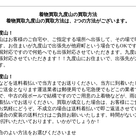
着物買取九度山の買取方法
着物買取九度山の買取方法は、2つの方法がございます。
度山！
山はお客様のご自宅や、ご指定する場所へ出張して、その場で
す。お住まいが九度山で出張先が他府町という場合でもOKで
国対応ですので何処へでも出張対応させていただきます。九度
張対応させていただきます！！九度山にお住まいで、出張先が
す。
度山！
などを送料着払いで当方までお送りください。当方に到着いた
ご送金となります運送業者は郵便局でも宅急便でもどこの業者
で、中古の段ボールで結構ですのでご用意の上着物などが、雨
着払いでお送りください。買取が成立した場合は、お客様にご
お気軽にどうぞ。不成立の場合は送料着払いで即ご返送させて
場合の変装の送料だけはご負担お願いいたします。時間がない
好評いただいております。いかがでしょうか！
合のよい方法をお選びくださいませ