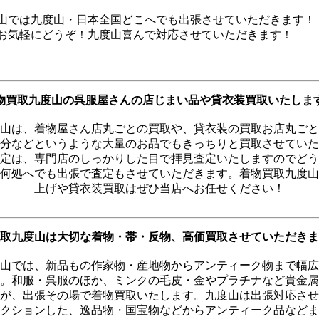
山では九度山・日本全国どこへでも出張させていただきます！
お気軽にどうぞ！九度山喜んで対応させていただきます！
物買取九度山の呉服屋さんの店じまい品や貸衣装買取いたしま
山は、着物屋さん店丸ごとの買取や、貸衣装の買取お店丸ごと
分などというような大量のお品でもきっちりと買取させていた
定は、専門店のしっかりした目で拝見査定いたしますのでどう
何処へでも出張で査定もさせていただきます。着物買取九度山
上げや貸衣装買取はぜひ当店へお任せください！
取九度山は大切な着物・帯・反物、高価買取させていただきま
山では、新品もの作家物・産地物からアンティーク物まで幅広
。和服・呉服のほか、ミンクの毛皮・金やプラチナなど貴金属
が、出張その場で着物買取いたします。九度山は出張対応させ
クションした、逸品物・国宝物などからアンティーク品などま