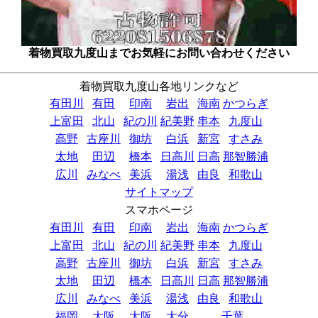
着物買取九度山までお気軽にお問い合わせください
着物買取九度山各地リンクなど
有田川
有田
印南
岩出
海南
かつらぎ
上富田
北山
紀の川
紀美野
串本
九度山
高野
古座川
御坊
白浜
新宮
すさみ
太地
田辺
橋本
日高川
日高
那智勝浦
広川
みなべ
美浜
湯浅
由良
和歌山
サイトマップ
スマホページ
有田川
有田
印南
岩出
海南
かつらぎ
上富田
北山
紀の川
紀美野
串本
九度山
高野
古座川
御坊
白浜
新宮
すさみ
太地
田辺
橋本
日高川
日高
那智勝浦
広川
みなべ
美浜
湯浅
由良
和歌山
福岡
大阪
大阪
大分
千葉