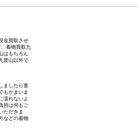
現金買取させ
す。着物買取九
山はもちろん
九度山以外で
しましたら査
でもかまいま
に濡れないよ
負担は何もご
いただきま
方などの着物