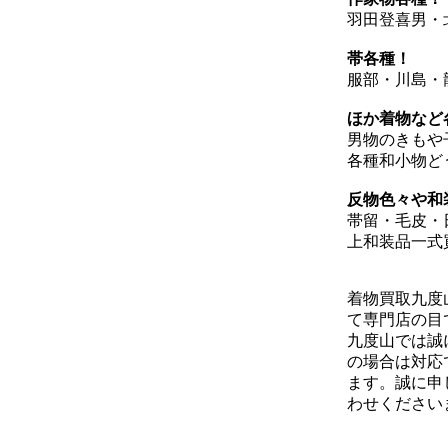
羽田登喜男・
帯各種！
服部・川島・
ほか着物など
男物のきもや
各種和小物ど
反物色々や和
帯留・毛皮・
上和装品一式
着物買取九度
て専門店の目
九度山では誠
の場合は対応
ます。誠に申
わせください