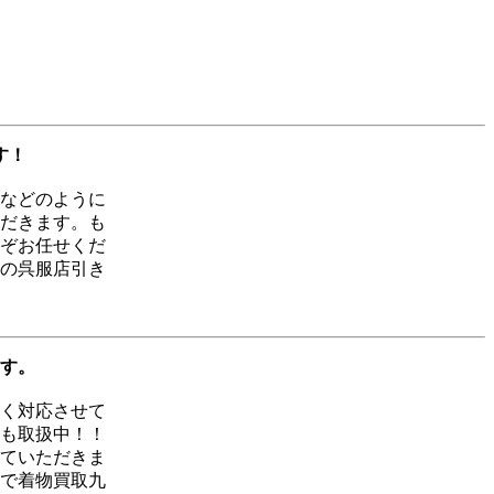
す！
などのように
だきます。も
ぞお任せくだ
の呉服店引き
す。
く対応させて
も取扱中！！
ていただきま
で着物買取九