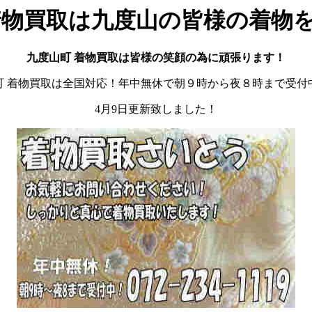
着物買取は九度山の皆様の着物
九度山町 着物買取
は皆様の笑顔の為に頑張ります！
町 着物買取は全国対応！年中無休で朝９時から夜８時まで受付
4月9日更新致しました！