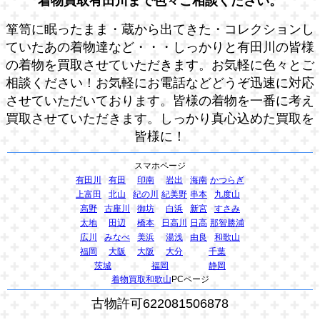
着物買取有田川まで色々ご相談ください。
箪笥に眠ったまま・蔵から出てきた・コレクションし
ていたあの着物達など・・・しっかりと有田川の皆様
の着物を買取させていただきます。お気軽に色々とご
相談ください！お気軽にお電話などどうぞ迅速に対応
させていただいております。皆様の着物を一番に考え
買取させていただきます。しっかり真心込めた買取を
皆様に！
スマホページ
有田川
有田
印南
岩出
海南
かつらぎ
上富田
北山
紀の川
紀美野
串本
九度山
高野
古座川
御坊
白浜
新宮
すさみ
太地
田辺
橋本
日高川
日高
那智勝浦
広川
みなべ
美浜
湯浅
由良
和歌山
福岡
大阪
大阪
大分
千葉
茨城
福岡
静岡
着物買取和歌山
PCページ
古物許可622081506878