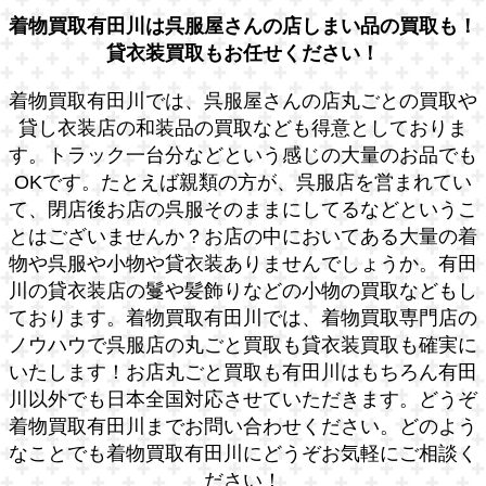
着物買取有田川は呉服屋さんの店しまい品の買取も！
貸衣装買取もお任せください！
着物買取有田川では、呉服屋さんの店丸ごとの買取や
貸し衣装店の和装品の買取なども得意としておりま
す。トラック一台分などという感じの大量のお品でも
OKです。たとえば親類の方が、呉服店を営まれてい
て、閉店後お店の呉服そのままにしてるなどというこ
とはございませんか？お店の中においてある大量の着
物や呉服や小物や貸衣装ありませんでしょうか。有田
川の貸衣装店の鬘や髪飾りなどの小物の買取などもし
ております。着物買取有田川では、着物買取専門店の
ノウハウで呉服店の丸ごと買取も貸衣装買取も確実に
いたします！お店丸ごと買取も有田川はもちろん有田
川以外でも日本全国対応させていただきます。どうぞ
着物買取有田川までお問い合わせください。どのよう
なことでも着物買取有田川にどうぞお気軽にご相談く
ださい！