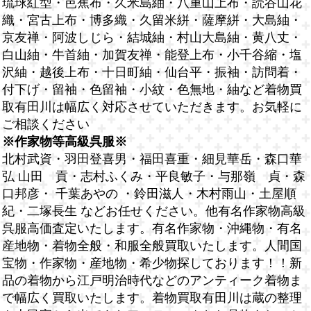
琉球紅型・芭蕉布・久米島紬・八重山上布・読谷山花
織・宮古上布・博多織・久留米絣・薩摩絣・大島紬・
京友禅・阿波しじら・結城紬・村山大島紬・黄八丈・
白山紬・牛首紬・加賀友禅・能登上布・小千谷縮・塩
沢紬・越後上布・十日町紬・仙台平・振袖・訪問着・
付下げ・留袖・色留袖・小紋・色無地・紬など着物買
取有田川は幅広く対応させていただきます。お気軽に
ご相談ください
※作家物等高級呉服※
北村武資・羽田登喜男・福田喜重・細見華岳・森口華
弘 山田 貢・志村ふくみ・平良敏子・与那嶺 貞・森
口邦彦・ 千葉あやの ・鈴田滋人・木村雨山・土屋順
紀・二塚長生 などお任せください。他有名作家物高級
呉服高価査定いたします。有名作家物・沖縄物・有名
産地物・着物全般・和服全般買取いたします。人間国
宝物・作家物・産地物・希少物探しております！！新
品の着物から江戸明治時代などのアンティーク着物ま
で幅広く買取いたします。着物買取有田川は蔵の整理