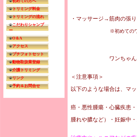
初めての方へ
トリミング料金
トリミングの流れ
・マッサージ→筋肉の張
こだわりシャンプ
ー
※初めてのワンちゃんは
O＆A
アクセス
プチフォトセット
ワンちゃんの体の状
動物取扱業登録
介護トリミング
＜注意事項＞
リンク
予約＆お問合せ
以下のような場合は、マッ
癌・悪性腫瘍・心臓疾患・
腫れや膿など）・妊娠中・