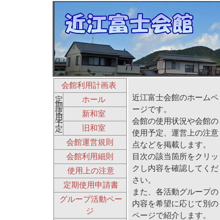
会館利用計画表
近江富士会館のホームペ
定
ホール
期
ージです。
使
新和室
用
会館の使用状況や会館の
予
旧和室
定
使用予定、運営上の注意
会館運営規則
点などを掲載します。
目次の該当箇所をクリッ
会館利用細則
クし内容を確認してくだ
使用上の注意
さい。
定期使用申請書
また、各活動グループの
グループ活動ペー
内容を希望に応じて別の
ジ
ページで紹介します。