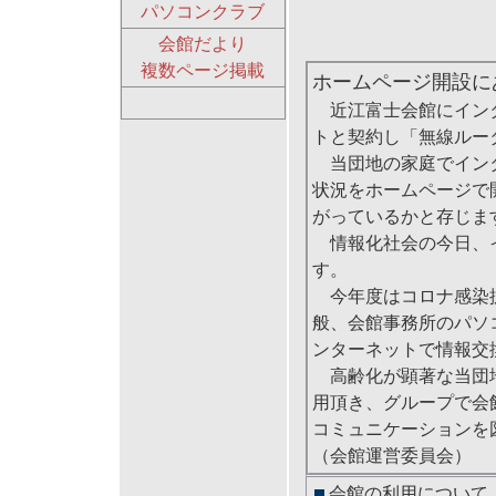
パソコンクラブ
会館だより
複数ページ掲載
ホームページ開設に
近江富士会館にインター
トと契約し「無線ルー
当団地の家庭でインタ
状況をホームページで
がっているかと存じま
情報化社会の今日、イ
す。
今年度はコロナ感染拡
般、会館事務所のパソ
ンターネットで情報交
高齢化が顕著な当団地
用頂き、グループで会
コミュニケーションを
（会館運営委員会）
会館の利用について