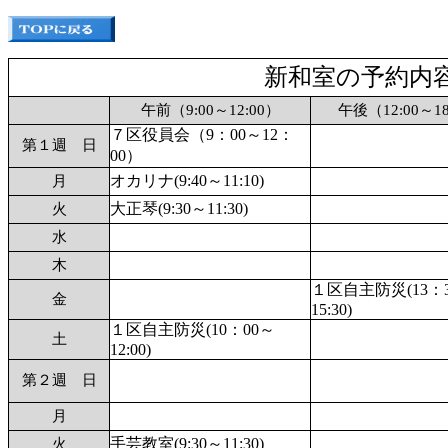
新和室の予約内
午前（9:00～12:00）
午後（12:00～18
７区役員会（9：00～12：
第１週 日
00）
オカリナ(9:40～11:10)
月
大正琴(9:30～11:30)
火
水
木
１区自主防災(13：
金
15:30)
１区自主防災(10：00～
土
12:00)
第２週 日
月
手芸教室(9:30～11:30)
火