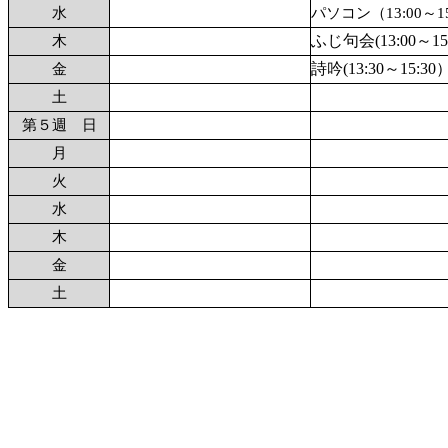
水
パソコン（13:00～15
ふじ句会(13:00～15
木
詩吟(13:30～15:30
金
土
第５週 日
月
火
水
木
金
土