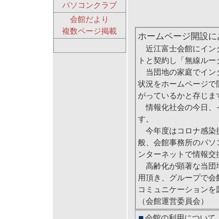
パソコンクラブ
会館だより
複数ページ掲載
ホームページ開設に
近江富士会館にインター
トと契約し「無線ルー
当団地の家庭でインタ
状況をホームページで
がっているかと存じま
情報化社会の今日、イ
す。
今年度はコロナ感染拡
般、会館事務所のパソ
ンターネットで情報交
高齢化が顕著な当団地
用頂き、グループで会
コミュニケーションを
（会館運営委員会）
会館の利用について