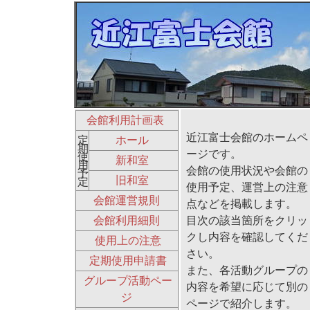
会館利用計画表
近江富士会館のホームペ
定
ホール
期
ージです。
使
新和室
用
会館の使用状況や会館の
予
旧和室
定
使用予定、運営上の注意
会館運営規則
点などを掲載します。
目次の該当箇所をクリッ
会館利用細則
クし内容を確認してくだ
使用上の注意
さい。
定期使用申請書
また、各活動グループの
グループ活動ペー
内容を希望に応じて別の
ジ
ページで紹介します。