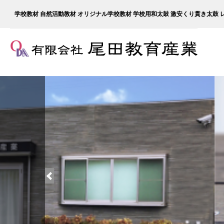
学校教材 自然活動教材 オリジナル学校教材 学校用和太鼓 激安くり貫き太鼓