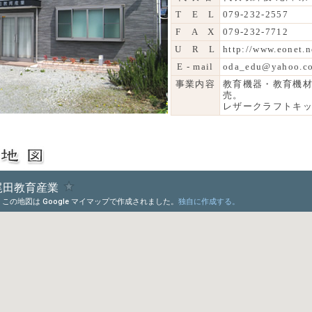
T E L
079-232-2557
F A X
079-232-7712
U R L
http://www.eonet.n
E - mail
oda_edu@yahoo.co
事業内容
教育機器・教育機
売。
レザークラフトキ