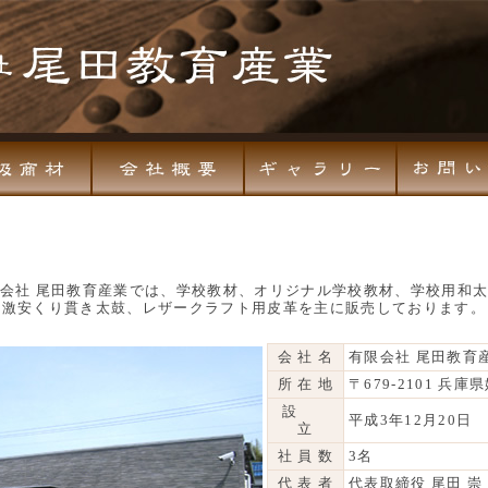
会社 尾田教育産業では、学校教材、オリジナル学校教材、学校用和
激安くり貫き太鼓、レザークラフト用皮革を主に販売しております。
会 社 名
有限会社 尾田教育
所 在 地
〒679-2101 兵庫
設
平成3年12月20日
立
社 員 数
3名
代 表 者
代表取締役 尾田 崇