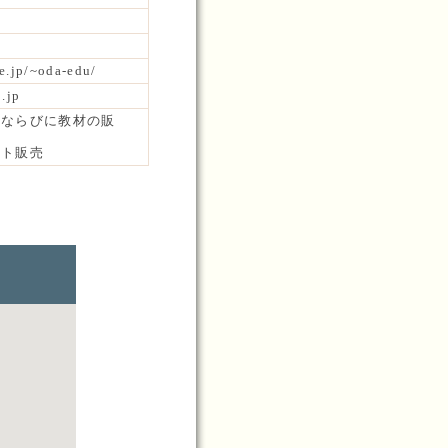
e.jp/~oda-edu/
.jp
材ならびに教材の販
ット販売