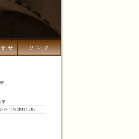
太鼓、
産業
県姫路市船津町1309