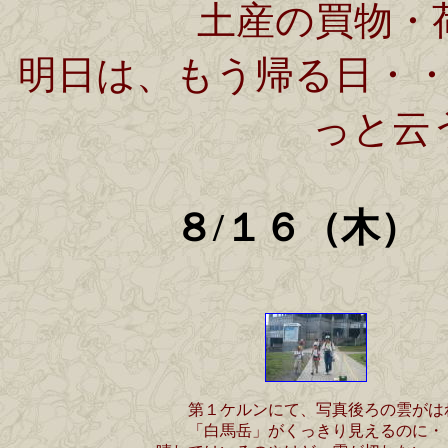
土産の買物・
明日は、もう帰る日・
っと云
８/１６（木
第１ケルンにて、写真後ろの雲がは
「白馬岳」がくっきり見えるのに・