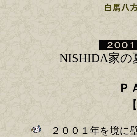
NISHIDA
家の
Ｐ
２００１年を境に壁