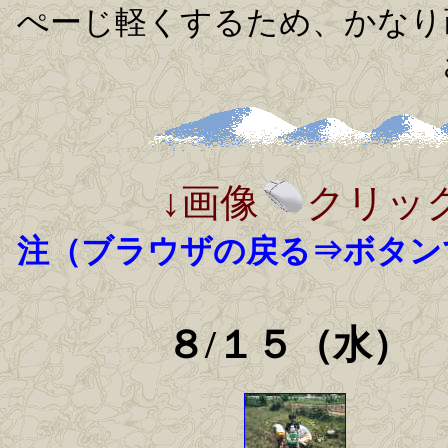
ぺーじ軽くするため、かなり
↓画像
クリッ
注（ブラウザの戻る⇒ボタン
８/１５（