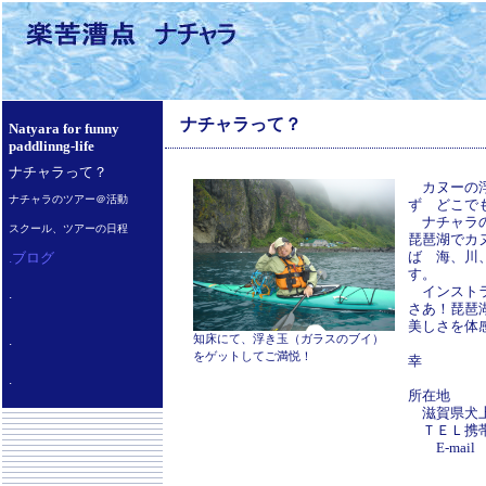
ナチャラって？
Natyara for funny
paddlinng-life
ナチャラって？
カヌーの浮
ナチャラのツアー＠活動
ず どこで
ナチャラの
スクール、ツアーの日程
琵琶湖でカ
.ブログ
ば 海、川
す。
インストラ
.
さあ！琵琶
美し
.
知床にて、浮き玉（ガラスのブイ）
ビ
をゲットしてご満悦！
幸
.
所在地
滋賀県犬上郡
ＴＥＬ携帯 0
E-mail
n