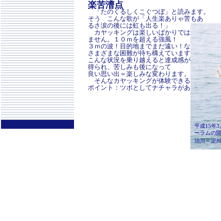
楽苦漕点
「たのくるしくこぐつぼ」と読みます。
そう こんな歌が「人生楽ありゃ苦もあ
るさ涙の後には虹も出る！」
カヤッキングは楽しいばかりではあり
ません。１０ｍを超える強風！
３ｍの波！目的地までまだ遠い！など
さまざまな困難が待ち構えています。
こんな状況を乗り越えると達成感が
得られ、苦しみも後になって
良い思い出＝楽しみな変わります。
そんなカヤッキングが体験できる
ポイント：ツボとしてナチャラがあります。
平成15年
ーラムの
治川～淀