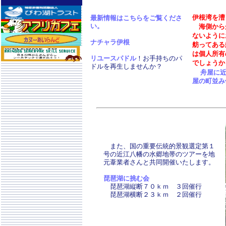
伊根湾を漕
最新情報はこちらをご覧くださ
い。
海側から
ないように
ナチャラ伊根
舫ってある
は個人所有
リユースパドル
！お手持ちのパ
でしょうか
ドルを再生しませんか？
舟屋に
屋の町並み
また、国の重要伝統的景観選定第１
号の近江八幡の水郷地帯のツアーを地
元葦業者さんと共同開催いたします。
琵琶湖に挑む会
琵琶湖縦断７０ｋｍ ３回催行
琵琶湖横断２３ｋｍ ２回催行