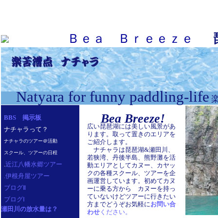
Ｂｅａ Ｂｒｅｅｚｅ
Natyara for funny paddling-life
Bea Breeze!
BBS 掲示板
広い琵琶湖には美しい風景があ
ナチャラって？
ります。取って置きのエリアを
ナチャラのツアー＠活動
ご紹介します。
ナチャラは琵琶湖&瀬田川、
スクール、ツアーの日程
若狭湾、丹後半島、熊野灘を活
.
近江八幡水郷ツアー
動エリアとしてカヌー、カヤッ
クの各種スクール、ツアーを企
.伊根舟屋ツアー
画運営しています。初めてカヌ
ブログⅡ
ーに乗る方から カヌーを持っ
ていないけどツアーに行きたい
ブログⅠ
方までどうぞお気軽に
お問い合
瀬田川の放水量は？
わせ
ください。
ぶろぐブログ