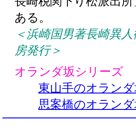
長崎税関下り松派出所
ある。
＜浜崎国男著長崎異人
房発行＞
オランダ坂シリーズ
東山手のオランダ
思案橋のオランダ