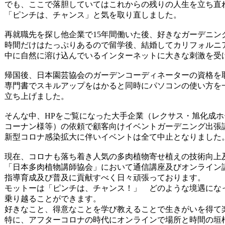
でも、ここで落胆していてはこれからの残りの人生を立ち直
「ピンチは、チャンス」と気を取り直しました。
再就職先を探し他企業で15年間働いた後、好きなガーデニン
時間だけはたっぷりあるので留学後、結婚してカリフォルニ
中に自然に溶け込んでいるインターネットに大きな刺激を受
帰国後、日本園芸協会のガーデンコーディネーターの資格を
専門書でスキルアップをはかると同時にパソコンの使い方を
立ち上げました。
そんな中、HPをご覧になった大手企業（レクサス・旭化成
コーナン様等）の依頼で顧客向けイベントガーデニング出張
新型コロナ感染拡大に伴いイベントは全て中止となりました
現在、コロナも落ち着き人気の多肉植物寄せ植えの技術向上
「日本多肉植物講師協会」において通信講座及びオンライン
指導育成及び普及に貢献すべく日々頑張っております。
モットーは「ピンチは、チャンス！」 どのような境遇にな
乗り越ることができます。
好きなこと、得意なことを学び教えることで生きがいを得て
特に、アフターコロナの時代にオンラインで場所と時間の垣