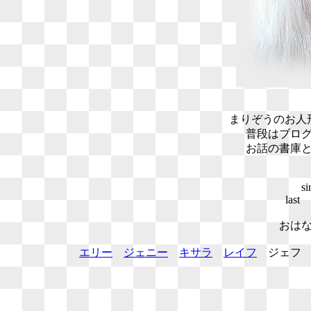
まりぞうのお人
普段はブロ
お話の書庫
s
last
おは
エリー
ジェニー
キサラ
レイフ
ジェ