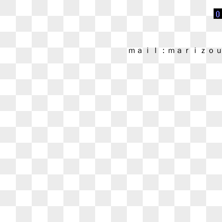
ｍａｉｌ：ｍａｒｉｚｏ