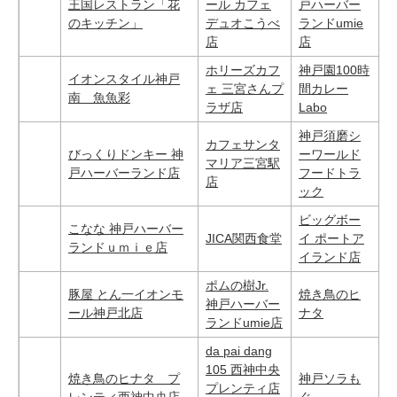
王国レストラン「花
ール カフェ
戸ハーバー
のキッチン」
デュオこうべ
ランドumie
店
店
ホリーズカフ
神戸園100時
イオンスタイル神戸
ェ 三宮さんプ
間カレー
南 魚魚彩
ラザ店
Labo
神戸須磨シ
カフェサンタ
びっくりドンキー 神
ーワールド
マリア三宮駅
戸ハーバーランド店
フードトラ
店
ック
ビッグボー
こなな 神戸ハーバー
JICA関西食堂
イ ポートア
ランドｕｍｉｅ店
イランド店
ポムの樹Jr.
豚屋 とん一イオンモ
焼き鳥のヒ
神戸ハーバー
ール神戸北店
ナタ
ランドumie店
da pai dang
105 西神中央
焼き鳥のヒナタ プ
神戸ソラも
プレンティ店