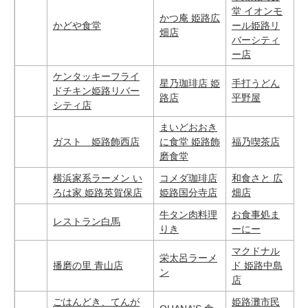
堂 イオンモ
かつ庵 姫路広
かどや食堂
ール姫路リ
畑店
バーシティ
ー店
ケンタッキーフライ
星乃珈琲店 姫
手打うどん
ドチキン姫路リバー
路店
平野屋
シティ店
まいどおおき
ガスト 姫路飾西店
に食堂 姫路飾
福乃喫茶店
磨食堂
横浜家系ラーメン い
コメダ珈琲店
和食さと 広
ろは家 姫路英賀保店
姫路国分寺店
畑店
牛タン肉料理
お食事処ま
レストラン白馬
りき
ーにー
マクドナル
栄太呂ラーメ
播磨の里 青山店
ド 姫路中島
ン
店
ごはんどき、てんが
姫路灘市民