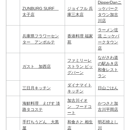
DipperDanニ
ZUNBURG SURF
ジョイフル 兵
ッケパーク
太子店
庫三木店
タウン加古
川店
ラーメン弦
兵庫県フラワーセン
香港料理 福家
流 ニッケパ
ター アンポルテ
苑
ークタウン
店
ながさわ道
ファミリーレ
の駅みき店
ガスト 加西店
ストラン ビッ
和食レスト
グバーン
ラン
ダイナマイト
三日月キッチン
日山ごはん
キッチン
加古川イオ
海鮮料理 えびす 淡
かつさと加
ン フードコ
路タコステ
古川平岡店
ート
手打ちうどん 大黒
和食さと 相生
明石焼よし
屋
店
川