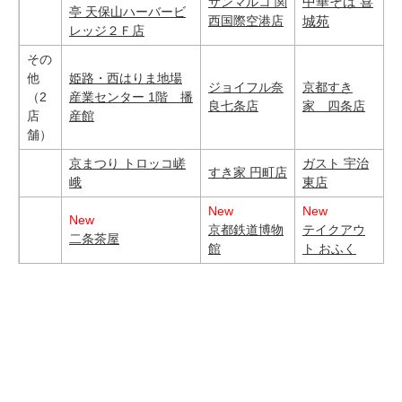
中華そば 喜
サンマルコ 関
亭 天保山ハーバービ
西国際空港店
城苑
レッジ２Ｆ店
その
他
姫路・西はりま地場
ジョイフル奈
京都すき
（2
産業センター 1階 播
良七条店
家 四条店
店
産館
舗）
京まつり トロッコ嵯
ガスト 宇治
すき家 円町店
峨
東店
New
New
New
京都鉄道博物
テイクアウ
二条茶屋
館
ト おふく