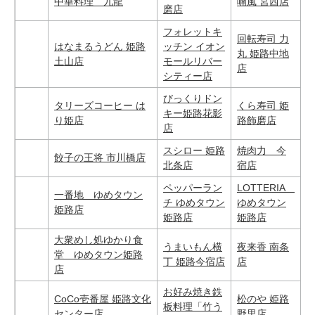
中華料理 九龍
喃風 宮西店
磨店
フォレットキ
回転寿司 力
はなまるうどん 姫路
ッチン イオン
丸 姫路中地
土山店
モールリバー
店
シティー店
びっくりドン
タリーズコーヒー は
くら寿司 姫
キー姫路花影
り姫店
路飾磨店
店
スシロー 姫路
焼肉力 今
餃子の王将 市川橋店
北条店
宿店
ペッパーラン
LOTTERIA
一番地 ゆめタウン
チ ゆめタウン
ゆめタウン
姫路店
姫路店
姫路店
大衆めし処ゆかり食
うまいもん横
夜来香 南条
堂 ゆめタウン姫路
丁 姫路今宿店
店
店
お好み焼き鉄
CoCo壱番屋 姫路文化
松のや 姫路
板料理「竹う
センター店
野里店