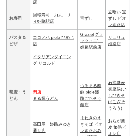
店
立喰い 宝
回転寿司 力丸 Ｊ
お寿司
宝ずし
ずし ピオ
Ｒ姫路駅店
レ姫路店
Grazie(グラ
パスタ＆
ココノハ piole ひめじ
リュリュ
ッツィエ)
ピザ
店
姫路店
姫路駅前店
イタリアンダイニン
グ リコルド
石挽蕎麦
つるまる饂
御座候(い
蕎麦・う
閉店
飩 piole姫
しびきそ
どん
まる輝うどん
路ごちそう
ばござそ
館店
うろう)
まねきのえ
おらが蕎
高田屋 姫路みゆき
きそば ピオ
麦 姫路ピ
通り店
レ姫路おみ
オレ店