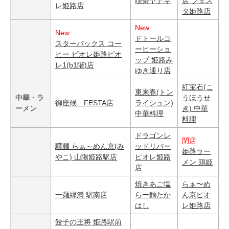
喫茶ヤナギ
店 フェス
レ姫路店
タ姫路店
New
New
ドトールコ
スターバックス コー
ーヒーショ
ヒー ピオレ姫路ピオ
ップ 姫路み
レ1(b1階)店
ゆき通り店
紅宝石(こ
東来春(トン
中華・ラ
うほうせ
御座候 FESTA店
ライシュン)
ーメン
き) 中華
中華料理
料理
ドラゴンレ
閉店
驛麺 らぁ～めん京(み
ッドリバー
姫路ラー
やこ) 山陽姫路駅店
ピオレ姫路
メン 鶏姫
店
焼きあご塩
らぁ〜め
一麺縁満 駅南店
らー麵たか
ん京ピオ
はし
レ姫路店
餃子の王将 姫路駅前