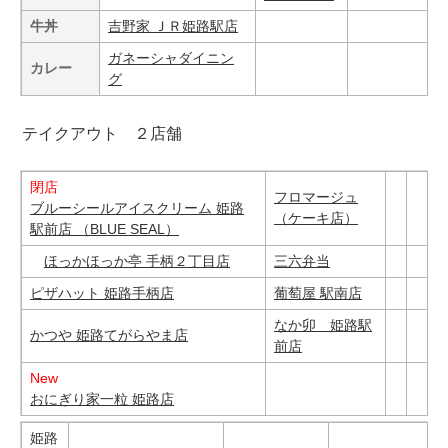
牛丼
吉野家 ＪＲ姫路駅店
ガネーシャダイニン
カレー
グ
テイクアウト ２店舗
閉店
フロマージュ
ブルーシールアイスクリーム 姫路
（ケーキ店）
駅前店 （BLUE SEAL）
ほっかほっか亭 手柄２丁目店
三六弁当
ピザハット 姫路手柄店
葡萄屋 駅南店
なか卯 姫路駅
かつや 姫路てがらやま店
前店
New
おにぎり家一粒 姫路店
姫路