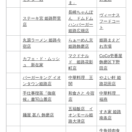
ま」
長崎ちゃんぽ
ヴィーナス
ステーキ宮 姫路野里
ん ドムドム
フードコー
店
ハンバーガー
ト
姫路広畑店
丸源ラーメン 姫路今
らぁーめん京
姫路まえど
宿店
姫路飾磨店
れ市場
マクドナル
CoCo壱番屋
カフェ・ド・ムッシ
ド 姫路花影
飾磨区下野
ュ 新在家
町店
田店
バーガーキング イオ
中華料理 王
やよい軒 姫
ンタウン姫路店
関
路花田店
手仕事喫茶『御座
和食さと 今宿
中華料理
候』書写山麓店
店
福燕
五福飯店 イ
すき家 姫路
麺屋 甚八 飾磨店
オンモール姫
南条店
路大津店
牛角焼肉食