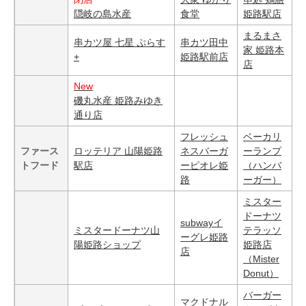
隠岐の島水産
食堂
姫路駅店
まるまさ
串カツ屋 七星 ぷらす
串カツ田中
家 姫路本
+
姫路駅前店
店
New
磯丸水産 姫路みゆき
通り店
フレッシュ
ベーカリ
ファース
ロッテリア 山陽姫路
ネスバーガ
ーランプ
トフード
駅店
ーピオレ姫
（ハンバ
路
ーガー）
ミスター
ドーナツ
subwayイ
ミスタードーナツ山
テラッソ
ーグレ姫路
陽姫路ショップ
姫路店
店
（Mister
Donut）
バーガー
マクドナル