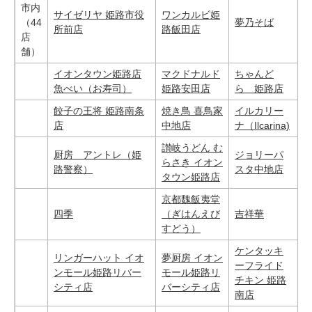
市内
サイゼリヤ 姫路市役
ワンカルビ姫
（44
夢乃そば
所前店
路飯田店
店
舗）
イオンタウン姫路店
マクドナルド
ちゃんど
魚べい（お寿司）
姫路安田店
ら 姫路店
餃子の王将 姫路南条
焼き鳥 喜鳥家
イルカリー
店
中地店
ナ（Ilcarina)
讃岐うどん む
厨房 アントレ（姫
ジョリーパ
らさき イオン
路警察）
スタ中地店
タウン姫路店
京都魏飯夷堂
四季
（ぎはんえび
吉祥華
すどう）
ケンタッキ
リンガーハット イオ
夢厨房 イオン
ーフライド
ンモール姫路リバー
モール姫路リ
チキン 姫路
シティ店
バーシティ店
南店