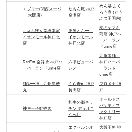
めん処 ふく
エブリー(関西スーパ
たもん庵 神戸
ろう庵 (どう
ー 大開店)
空港店
ぶつ王国内)
肉のヤマキ
ちゃんぽん亭総本家
豚屋とん一
商店 神戸ハ
イオンモール神戸北
イオンモール
ーバーラン
店
神戸北店
ドumie店
丸亀製麺
Re:Ent 楽韓堂 神戸ハ
六甲ビューパ
神戸ハーバ
ーバーランドumie店
レス
ーランド
umie店
麺や一神 九州鳥若
くら寿司 神戸
プロメナ 神
丸
長田店
戸
オールドス
和牛の郷キッ
パゲティフ
神戸王子動物園
チン デュオこ
ァクトリー
うべ店
神戸店
エクセルシオ
大阪王将 神