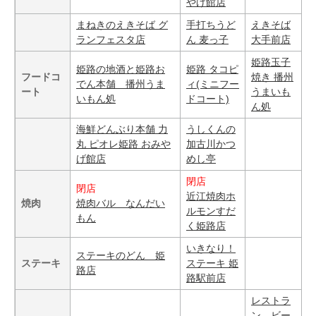
やげ館店
まねきのえきそば グ
手打ちうど
えきそば
ランフェスタ店
ん 麦っ子
大手前店
姫路玉子
姫路の地酒と姫路お
姫路 タコピ
フードコ
焼き 播州
でん本舗 播州うま
ィ(ミニフー
ート
うまいも
いもん処
ドコート)
ん処
海鮮どんぶり本舗 力
うしくんの
丸 ピオレ姫路 おみや
加古川かつ
げ館店
めし亭
閉店
閉店
近江焼肉ホ
焼肉
焼肉バル なんだい
ルモンすだ
もん
く姫路店
いきなり！
ステーキのどん 姫
ステーキ
ステーキ 姫
路店
路駅前店
レストラ
ン ビー