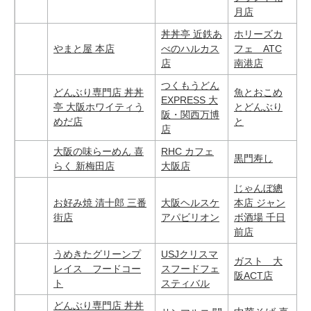
月店
丼丼亭 近鉄あ
ホリーズカ
やまと屋 本店
べのハルカス
フェ ATC
店
南港店
つくもうどん
どんぶり専門店 丼丼
魚とおこめ
EXPRESS 大
亭 大阪ホワイティう
とどんぶり
阪・関西万博
めだ店
と
店
大阪の味らーめん 喜
RHC カフェ
黒門寿し
らく 新梅田店
大阪店
じゃんぼ總
お好み焼 清十郎 三番
大阪ヘルスケ
本店 ジャン
街店
アパビリオン
ボ酒場 千日
前店
うめきたグリーンプ
USJクリスマ
ガスト 大
レイス フードコー
スフードフェ
阪ACT店
ト
スティバル
どんぶり専門店 丼丼