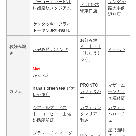
ゴーゴーカレーピオ
キング 姫
ド JR姫路
レ姫路駅スタジアム
路大手前
駅東口店
通り店
ケンタッキーフライ
ドチキンJR姫路駅店
お好み焼
お好み焼
き 十・十
お好み焼 ボナンザ
きゃべつ
き
（じゅうじ
ゅう）
New
かんべえ
PRONTO
マザーム
nana's green tea ピオ
カフェ
カフェ＆バ
ーンカフ
レ姫路店
ー
ェ姫路店
シアトルズ ベス
カフェサン
カフェ・
ト コーヒー 山陽
タマリア
ベローチ
姫路駅前店
和み
ェ
星乃珈琲
グラスマチネ イーグ