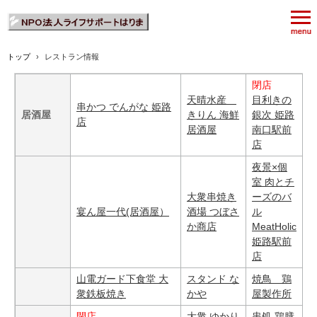
トップ
›
レストラン情報
閉店
天晴水産
目利きの
串かつ でんがな 姫路
居酒屋
きりん 海鮮
銀次 姫路
店
居酒屋
南口駅前
店
夜景×個
室 肉とチ
大衆串焼き
ーズのバ
宴ん屋一代(居酒屋）
酒場 つぼさ
ル
か商店
MeatHolic
姫路駅前
店
山電ガード下食堂 大
スタンド な
焼鳥 鶏
衆鉄板焼き
かや
屋製作所
閉店
大衆 ゆかり
串処 鶏膳