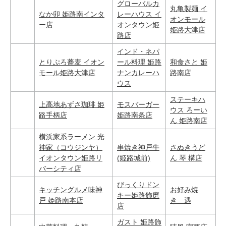
グローバルカ
丸亀製麺 イ
なか卯 姫路南インタ
レーハウス イ
オンモール
ー店
オンタウン姫
姫路大津店
路店
インド・ネパ
とりぷろ蕎麦 イオン
ール料理 姫路
和食さと 姫
モール姫路大津店
ナンカレーハ
路南店
ウス
ステーキハ
上高地あずさ珈琲 姫
モスバーガー
ウス ろーい
路手柄店
姫路南条店
ん 姫路南店
横浜家系ラーメン 光
神家（コウジンヤ）
串焼き神戸牛
さぬきうど
イオンタウン姫路リ
(姫路城前)
ん 琴 構店
バーシティ店
びっくりドン
キッチングルメ味神
お好み焼
キー姫路飾磨
戸 姫路南本店
き 遇
店
ガスト 姫路飾