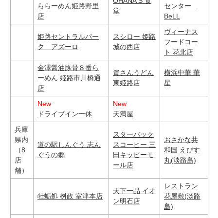
OHANA'S 食
ららーめん姫路野里
センター
堂
店
BeLL
ヴィーナス
姫路セントラルパー
スシロー 姫路
フードコー
ク アズーロ
城の西店
ト 花北店
金澤醤油豚骨８番ら
資さんうどん
横浜中華 華
ーめん 姫路市川橋通
東姫路店
星
店
New
New
ドライブイン一休
天満屋
兵庫
スターバック
県内
おさかな共
道の駅しんぐう 志ん
スコーヒー 三
（8
和国 えびす
ぐうの郷
田キッピーモ
店
丸(淡路島)
ール店
舗）
レストラン
天下一品 イオ
牡蛎処 桝政 室津本店
花屋敷(淡路
ン明石店
島)