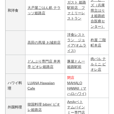
ガスト 姫路
ズ（兵庫
大戸屋ごはん処 テラ
駅前店 フ
和洋食
県立はり
ッソ姫路店
ァミリーレ
ま姫路総
ストラン
合医療セ
ンター）
洋食レスト
ラン ジョ
杵屋 二階
高田の馬場 お城前店
イア(オムラ
町本店
イス)
肉バル テ
どんぶり専門店 丼丼
豚屋とん一
ルミニ ピ
亭 ピオレ姫路店
姫路駅前
オレ店
閉店
ハワイ料
LUANA Hawaiian
MAHALO
理
Cafe
HAWAII（マ
ハロハワイ)
Amilyベト
韓国料理 bibim’ ピオ
外国料理
ナムバイン
レ姫路店
ミー専門店