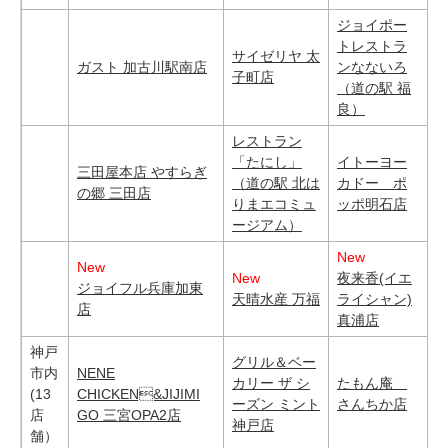
ジョイポー
トレストラ
サイゼリヤ 太
ガスト 加古川駅南店
ンなないろ
子町店
（道の駅 福
良）
レストラン
「たにし」
イトーヨー
三田屋本店 やすらぎ
（道の駅 北は
カドー ポ
の郷 三田店
りまエコミュ
ッポ明石店
ージアム）
New
New
New
夜来香(イエ
ジョイフル兵庫加東
天晴水産 万福
ライシャン)
店
真浦店
神戸
グリル＆ベー
市内
NENE
カリー ザ シ
たもん庵
(13
CHICKEN&JIJIMI
ーズン ミント
さんちか店
店
GO 三宮OPA2店
神戸店
舗）