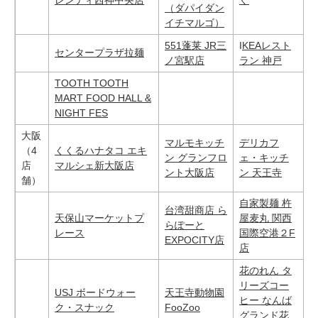
レンティ西神中央店
ぐ
（ダパイダン
イチマルゴ）
551蓬莱 JR三
I
KEAレスト
センタープラザ拉麺
ノ宮駅店
ラン 神戸
TOOTH TOOTH
MART FOOD HALL &
NIGHT FES
大阪
マルモキッチ
デリカフ
（4
くくるハナタコ エキ
ン グランフロ
ェ・キッチ
店
マルシェ新大阪店
ント大阪店
ン 天王寺
舗）
自家製麺 杵
台湾甜商店 ら
天保山マーケットプ
屋麦丸 関西
らぽーと
レース
国際空港２F
EXPOCITY店
店
花のれん タ
リーズコー
USJ ボードウォー
天王寺動物園
ヒー なんば
ク・スナック
FooZoo
グランド花