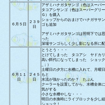
アザミハナガタサンゴ（色はスーパ
タコアシサンゴ（色はスーパーグリ
Ｇ）を購入
ショップからのおまけでハナガササ
２３９
６月５日
ゴも追加
日
アザミハナガタサンゴは照明下では
った
深場サンゴらしく少し影になる所に
とうとう・・・
とけてしまった タコアシ ヤドカ
高い餌代になってしまった ショッ
_；）
土曜日の夕方に水槽に入れて、月曜
６月１１
２４５
もと
日
日
水流が強かったのか？ たぶん
クーラーを設置してから、水槽全体
気がする
小さな水槽やしな・・・
明日の水換時にライブロックを少し
ショック！