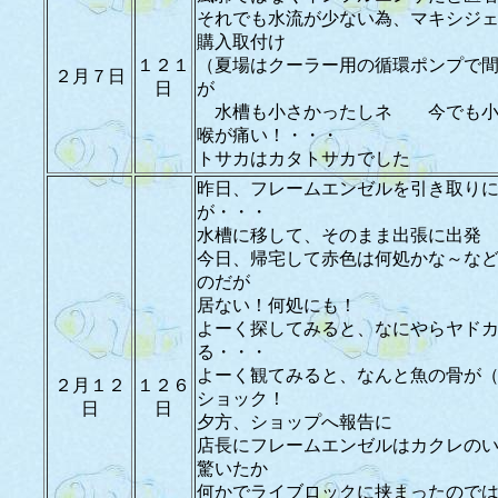
それでも水流が少ない為、マキシジ
購入取付け
１２１
（夏場はクーラー用の循環ポンプで
２月７日
日
が
水槽も小さかったしネ 今でも小
喉が痛い！・・・
トサカはカタトサカでした
昨日、フレームエンゼルを引き取り
が・・・
水槽に移して、そのまま出張に出発
今日、帰宅して赤色は何処かな～な
のだが
居ない！何処にも！
よーく探してみると、なにやらヤド
る・・・
よーく観てみると、なんと魚の骨が
２月１２
１２６
ショック！
日
日
夕方、ショップへ報告に
店長にフレームエンゼルはカクレの
驚いたか
何かでライブロックに挟まったので