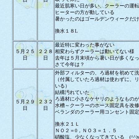
最近肌寒い日が多い、クーラーの運
ヒーターの方が動している
暑かったのはゴールデンウィークだ
換水１８L
最近特に変わった事がない
５月２５
２２８
相変わらずクーラーは動いてない様
日
日
去年は５月末頃から暑い日が多くな
さて今年は？
外部フィルターの、ろ過材を初めて
（付属していたろ過材は使わずに、
いる）
結構汚れていた
ろ過材に小さなケヤリのようなもの
５月２９
２３２
水槽～クーラーのホース固定具を改
日
日
ベランダのクーラー用コンセント固
換水２１Ｌ
ＮＯ２＝0，ＮＯ３＝１．５
硝酸塩、少なくなってきている (^^)