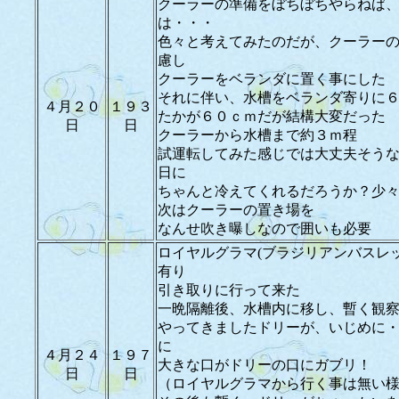
クーラーの準備をぼちぼちやらねば
は・・・
色々と考えてみたのだが、クーラー
慮し
クーラーをベランダに置く事にした
それに伴い、水槽をベランダ寄りに
４月２０
１９３
たかが６０ｃｍだが結構大変だった
日
日
クーラーから水槽まで約３ｍ程
試運転してみた感じでは大丈夫そう
日に
ちゃんと冷えてくれるだろうか？少
次はクーラーの置き場を
なんせ吹き曝しなので囲いも必要
ロイヤルグラマ(ブラジリアンバスレ
有り
引き取りに行って来た
一晩隔離後、水槽内に移し、暫く観
やってきましたドリーが、いじめに
に
４月２４
１９７
大きな口がドリーの口にガブリ！
日
日
（ロイヤルグラマから行く事は無い