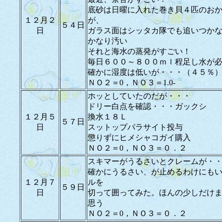
底砂は日曜に入れた巻き貝４匹のお
１２月２
が、
５４日
日
ガラス面はシッタカ隊でも追いつか
かなり汚い
それと海水の蒸発がすごい！
毎日６００～８００ｍｌ程足し水が
確かに湿度は低いが・・・（４５％
ＮＯ２＝0，ＮＯ３＝1.0-
ホッとしていたのだが・・・
ドリー白点を確認・・・ガックシ
１２月５
換水１８Ｌ
５７日
日
スットップパラサイト投与
懲りずにヒメシャコガイ購入
ＮＯ２＝0，ＮＯ３＝０．２
スキマーがうるさいとクレームが・
確かにうるさい、が止めるわけにも
１２月７
ルを
５９日
日
切って囲ってみた。ほんの少しだけ
思う
ＮＯ２＝0，ＮＯ３＝０．２