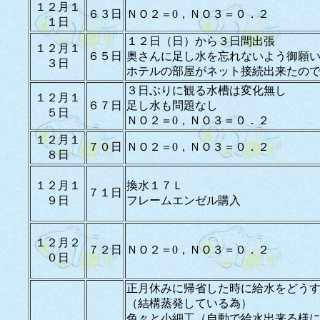
１２月１
６３日
ＮＯ２＝0，ＮＯ３＝０．２
１日
１２日（日）から３日間出張
１２月１
６５日
奥さんに足し水を忘れないよう御願
３日
ホテルの部屋がネット接続出来たの
３日ぶりに観る水槽は変化無し
１２月１
６７日
足し水も問題なし
５日
ＮＯ２＝0，ＮＯ３＝０．２
１２月１
７０日
ＮＯ２＝0，ＮＯ３＝０．２
８日
１２月１
換水１７Ｌ
７１日
９日
フレームエンゼル購入
１２月２
７２日
ＮＯ２＝0，ＮＯ３＝０．２
０日
正月休みに帰省した時に給水をどう
（結構蒸発している為）
色々と小細工（自動で給水出来る様