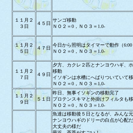
１１月２
サンゴ移動
４５日
３日
ＮＯ２＝0，ＮＯ３＝1.0-
１１月２
今日から照明はタイマーで動作（6:00～
４７日
５日
ＮＯ２＝0，ＮＯ３＝1.0-
夕方、カクレ２匹とナンヨウハギ、
１１月２
移動
４９日
７日
イソギンは水槽にへばりついていて
ＮＯ２＝0，ＮＯ３＝1.0-
昨日、無事イソギンの移動完了
１１月２
５１日
プロテンスキマと外掛けフィルタも
９日
ＮＯ２＝0，ＮＯ３＝1.0-
魚達は移動後５日となるが、みんな
ナンヨウハギのドリーの白点が心配
大丈夫の様だ
最近、茶苔がすごい！