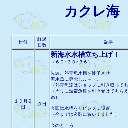
カクレ海
経過
日付
記事
日数
新海水水槽立ち上げ！
（６０×３０×３６）
先週、熱帯魚水槽を終了させ
海水魚に専念しま～す。
（熱帯魚達はショップに引き取って
（周りに熱帯魚達を引き受けてもら
為）
１０月９
０日
日
今回は水槽をリビングに設置
（今までは玄関に置いてました）
今のところ