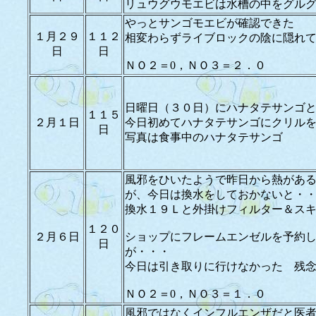
リュウグウモエビは水槽の中をグル
やっとサンゴモエビが確認できた
１月２９
１１２
相変わらずライブロックの陰に隠れ
日
日
ＮＯ２＝0，ＮＯ３＝２．０
日曜日（３０日）にハナタテサンゴ
１１５
２月１日
今日初めてハナタテサンゴにクリル
日
写真は食事中のハナタテサンゴ
風邪をひいたようで昨日から熱があ
が、今日は換水をしておかないと・
換水１９Ｌと外掛けフィルター＆ス
１２０
２月６日
ショップにフレームエンゼルを予約
日
が・・・
今日は引き取りに行けなかった 残
ＮＯ２＝0，ＮＯ３＝１．０
風邪ではなくインフルエンザだと医者に言