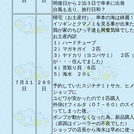
日
日
明後日から２泊３日で串本に出発
台風も去り、旅行日和？
帰宅（お土産付）、串本の海は綺麗
イソギンとクマノミを見る事が出来
我が家のちびっ子達も興奮気味でし
お土産内訳
１）ハードチューブ
２）マガキガイ ２匹
３）ヤドカリ（ヨコバサミ） ２匹
が・・・住んでました）
４）苔取り貝 ６匹
５）海水 ２０Ｌ
７月３１
２９５
予約していたスジチヂミトサカ、ヒ
日
日
ショップに
ユビワが安かったので１匹購入
外掛けフィルタ（ＯＴ－６０）のス
ってしまった後、
ポンプが動かなくなった為、新品購
（原因はインペラーの不良でした）
ショップの店長から海水は早めに使