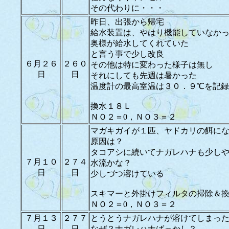
その代わりに・・・
昨日、出張から帰宅
給水装置は、やはり機能していなか
奥様が給水してくれていた
と言う事で少し改良
６月２６
２６０
その他は特に変わった様子は無し
日
日
それにしても先週は暑かった
温度計の最高室温は３０．９℃を記録
換水１８Ｌ
ＮＯ２＝0，ＮＯ３＝２
マガキガイが１匹、ヤドカリの餌に
原因は？
タコアシに続いてナガレハナも少し
７月１０
２７４
水流かな？
日
日
少しづつ溶けている
スキマーと外掛けフィルタの掃除＆
ＮＯ２＝0，ＮＯ３＝２
７月１３
２７７
とうとうナガレハナが溶けてしまっ
日
日
なぜ？ナガレハナばっかし？