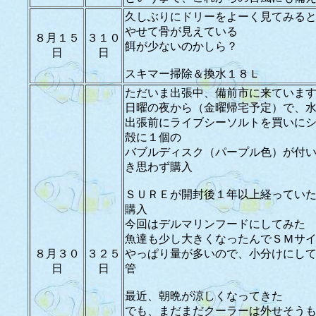
久しぶりにドリーをよーく見てみる
やせて骨が見えている
８月１５
３１０
餌が少ないのかしら？
日
日
スキマー掃除＆換水１８Ｌ
ただいま出張中、備前市に来ていま
日曜の夜から（金曜帰宅予定）で、
出張前にライブシーソルトを買いに
殻に１個の
バブルディスク（パープル色）が付
き思わず購入
ＳＵＲＥが開封後１年以上経ってい
購入
今回はデルマリンフードにしてみた
魚達も少し大きくなったんでＳＭサ
８月３０
３２５
やっぱり量が多いので、小分けにし
日
日
管
最近、朝晩が涼しくなってきた
でも、まだまだクーラーは外せそう