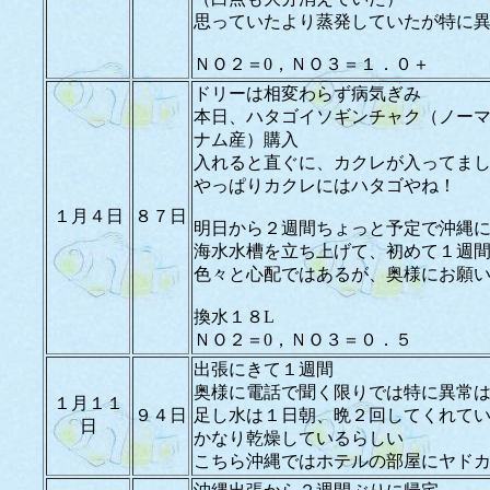
思っていたより蒸発していたが特に
ＮＯ２＝0，ＮＯ３＝１．０＋
ドリーは相変わらず病気ぎみ
本日、ハタゴイソギンチャク（ノー
ナム産）購入
入れると直ぐに、カクレが入ってま
やっぱりカクレにはハタゴやね！
１月４日
８７日
明日から２週間ちょっと予定で沖縄
海水水槽を立ち上げて、初めて１週
色々と心配ではあるが、奥様にお願
換水１８L
ＮＯ２＝0，ＮＯ３＝０．５
出張にきて１週間
奥様に電話で聞く限りでは特に異常
１月１１
９４日
足し水は１日朝、晩２回してくれて
日
かなり乾燥しているらしい
こちら沖縄ではホテルの部屋にヤド