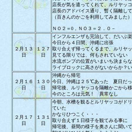
店長が気を遣ってくれて、ルリヤッ
店長のアドバイス通り、暫く隔離し
（百きんのかごを利用してみました
ＮＯ２＝0，ＮＯ３＝２．０－
インフルエンザも完治して、だいぶ
今日から４日間、沖縄に出張
２月１３
１２７
取り合えず帰ってくるまで、ルリヤ
日
日
見てる限りでは、何もされていない
水流ポンプの位置がいまいち決まら
ライブロックに高さがないからか？
沖縄から帰宅
２月１６
１３０
今日、沖縄は２５℃あった 夏日だ
日
日
帰宅後、ルリヤッコを隔離かごから
今のところは元気！ 異常なし
今朝、水槽を観るとルリヤッコがド
ていた
かなりひつこく・・・
２月１７
１３１
取り合えず１日様子を観てみる事に
日
日
帰宅後、昼間の様子を奥さんに聞い