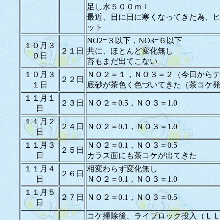
足し水５００ｍｌ
最近、日に日に寒くなってきた為、
ット
NO2=３以下，NO3=６以下
１０月３
２１日
共に、ほとんど変化無し
０日
苔もまだ出てこない
１０月３
ＮＯ２＝１，ＮＯ３＝２（今日から
２２日
１日
底砂が茶色く色づいてきた（茶コケ
１１月１
２３日
ＮＯ２＝0.5，ＮＯ３＝1.0
日
１１月２
２４日
ＮＯ２＝0.1，ＮＯ３＝1.0
日
１１月３
ＮＯ２＝0.1，ＮＯ３＝0.5
２５日
日
カラス面にも茶コケが出てきた
１１月４
相変わらず変化無し
２６日
日
ＮＯ２＝0.1，ＮＯ３＝1.0
１１月５
２７日
ＮＯ２＝0.1，ＮＯ３＝0.5
日
コケ掃除後、ライブロック投入（Ｌ