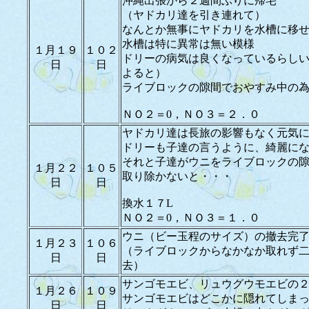
沖縄出張から２週間ぶりに帰宅
（ヤドカリ達を引き連れて）
なんとか無事にヤドカリを水槽に移
水槽は特に異常は無い模様
１月１９
１０２
ドリーの病気は良くなっているらし
日
日
よると）
ライブロックの隙間でおやすみ中の
ＮＯ２＝0，ＮＯ３＝２．０
ヤドカリ達は長旅の影響もなく元気
ドリーも子達の言うように、綺麗に
それと子達がウニをライブロックの
１月２２
１０５
取り除かないと・・・
日
日
換水１７L
ＮＯ２＝0，ＮＯ３＝１．０
ウニ（ビー玉程のサイズ）の撤去完
１月２３
１０６
（ライブロックからなかなか取れず
日
日
去）
サンゴモエビ、リュウグウモエビの
１月２６
１０９
サンゴモエビはどこかに隠れてしま
日
日