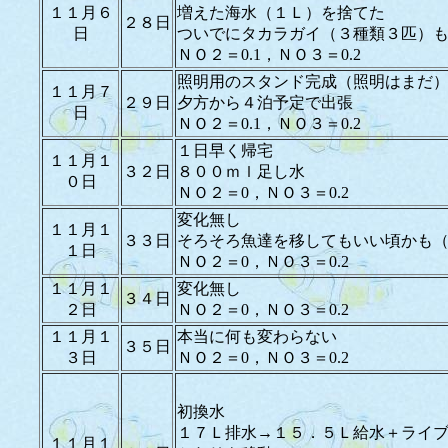
１１月６
増えた海水（１Ｌ）を捨てた
２８日
日
ついでにタカラガイ（３種類３匹）
ＮＯ２＝0.1，ＮＯ３＝0.2
照明用のスタンド完成（照明はまだ
１１月７
２９日
夕方から４泊予定で出張
日
ＮＯ２＝0.1，ＮＯ３＝0.2
１日早く帰宅
１１月１
３２日
８００ｍｌ足し水
０日
ＮＯ２＝0，ＮＯ３＝0.2
変化無し
１１月１
３３日
そろそろ魚達を移してもいい頃かも
１日
ＮＯ２＝0，ＮＯ３＝0.2
１１月１
変化無し
３４日
２日
ＮＯ２＝0，ＮＯ３＝0.2
１１月１
本当に何も変わらない
３５日
３日
ＮＯ２＝0，ＮＯ３＝0.2
初換水
１７Ｌ排水→１５．５Ｌ給水＋ライ
１１月１