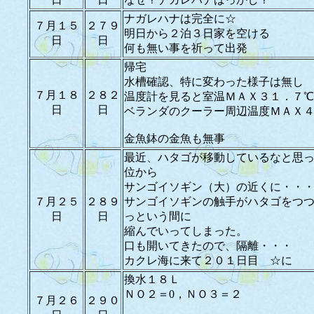
ナガレハナは完全に☆
７月１５
２７９
明日から２泊３日家を空ける
日
日
何も無い事を祈って出発
帰宅
水槽確認、特に変わった様子は無し
７月１８
２８２
温度計を見ると室温ＭＡＸ３１．７℃
日
日
ベランダのクーラー周辺温度ＭＡＸ
金魚鉢の金魚も無事
最近、ハタゴが移動しているなと思
位から
サンゴイソギン（大）の近くに・・
７月２５
２８９
サンゴイソギンの触手がハタゴをつ
日
日
っという間に
縮んでいってしまった。
口も開いてきたので、隔離・・・
カクレ海に来て２０１日目 ☆に
換水１８Ｌ
ＮＯ２＝0，ＮＯ３＝２
７月２６
２９０