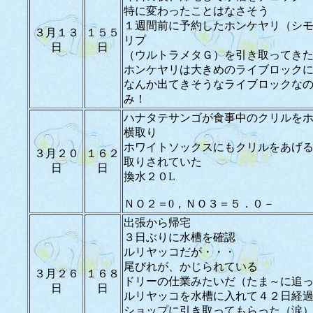
特に変わったことはなさそう
１週間前に予約したホンケヤリ（シ
３月１３
１５５
リプ
日
日
（ウルトラメタＧ）を引き取ってき
ホンケヤリは大きめのライブロック
なんか出てきそうなライブロックな
み！
ハナタテサンゴが食事中のクリルを
横取り
ホワイトソックスにもクリルをあげ
３月２０
１６２
取りされていた
日
日
換水２０L
ＮＯ２＝0，ＮＯ３＝５．０－
出張から帰宅
３日ぶりに水槽を確認
ルリヤッコだが・・・
尾びれが、かじられている
３月２６
１６８
ドリーの仕業みたいだ（たま～に追
日
日
ルリヤッコを水槽に入れて４２日経
ショップに引き取ってもらった（涙