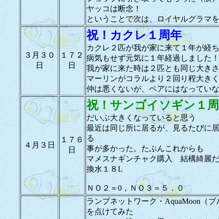
ヤッコは断念！
ということで次は、ロイヤルグラマ
祝！カクレ１周年
カクレ２匹が我が家に来て１年が経
３月３０
１７２
病気もせず元気に１年経過しました
日
日
我が家に来た時は２匹とも同じ大き
マーリンがコラルより２回り程大き
仲は悪くないが、ペアにはなってい
祝！サンゴイソギン１周
だいぶ大きくなっていると思う
最近は同じ所に居るが、見るたびに
る
１７６
４月３日
事が多かった。たぶんこれからも
日
マメスナギンチャク購入 結構綺麗
換水１８L
ＮＯ２＝0，ＮＯ３＝５．０
ランプネットワーク・AquaMoon（
を点けてみた