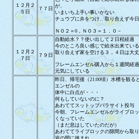
１２月２
が、
７７日
５日
いまいち上手い事いかない
チュウブに弁をつけ、取り合えず今
ＮＯ２＝0，ＮＯ３＝１．０－
自動給水？？使い出して２日程経過
今のところ良い感じで給水出来てい
１２月２
取り合えず家を空ける３，４日は大
７９日
７日
フレームエンゼル購入から１週間経
元気にしている
昨日、帰宅後（21:00頃）水槽を観
エンゼルの
体中に白点が・・・
何もしていないのに？
あわててスットップパラサイト投与
今朝、フレームエンゼルがライブロ
くなっていた
（まだ息はしていたのだが）
あわててライブロックの隙間から取
岩の間に挟まれ