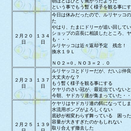
朝ほどはひどく無かったようだ
という事でもう暫く様子を観る事に
今日は休みだったので、ルリヤッコ
た
やはり、たまにドリーが追い回して
ショップの店長に相談したところ、
２月２０
１３４
も・・・
日
日
ルリヤッコは近々返却予定 残念！
換水１９Ｌ
ＮＯ２＝0，ＮＯ３＝２．０
ルリヤッコとドリーだが、だいぶ仲
大丈夫かな？
２月２３
１３７
もう暫く様子を観る事にする
日
日
ケヤリのさい冠が、最近出ていない
今朝、ヤドカリ達が集まっていた・
ケヤリはヤドカリ達の餌になってし
水流用ポンプがよろしくない
底砂が相変わらず舞っている 困っ
容量が大きすぎたのかもしれない
２月２５
１３９
取り合えず撤去した
日
日