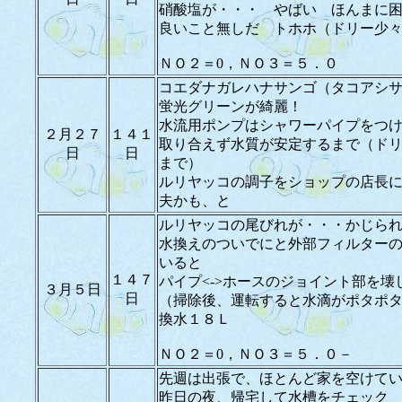
硝酸塩が・・・ やばい ほんまに
良いこと無しだ トホホ（ドリー少
ＮＯ２＝0，ＮＯ３＝５．０
コエダナガレハナサンゴ（タコアシ
蛍光グリーンが綺麗！
水流用ポンプはシャワーパイプをつ
２月２７
１４１
取り合えず水質が安定するまで（ド
日
日
まで）
ルリヤッコの調子をショップの店長
夫かも、と
ルリヤッコの尾びれが・・・かじら
水換えのついでにと外部フィルター
いると
１４７
パイプ<->ホースのジョイント部を壊
３月５日
日
（掃除後、運転すると水滴がポタポ
換水１８Ｌ
ＮＯ２＝0，ＮＯ３＝５．０－
先週は出張で、ほとんど家を空けて
昨日の夜、帰宅して水槽をチェック