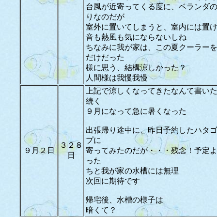
台風が近寄ってくる度に、ベランダ
りなのだが
室外に置いてしまうと、室内には置
音も熱風も気にならないしね
ちなみに我が家は、この夏クーラー
だけだった
様に思う、結構涼しかった？
人間様は我慢我慢
上記で涼しくなってきたなんて書い
続く
９月になって急に暑くなった
出張帰り途中に、昨日予約したハタ
プに
３２８
９月２日
寄ってみたのだが・・・残念！予定
日
った
ちと我が家の水槽には無理
次回に期待です
帰宅後、水槽の様子は
暗くて？