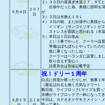
２）３０日の昼過ぎ水温２７．９℃
出張中だった為、奥様に照明を消
２０７
５月４日
が
日
３）２日は水換え１９Ｌ
４）３日の朝、また出張中に奥様か
イソギン（サンゴイソギン）が２
ストレスが原因と思われる（水温
５）本日は１日お休み
という事でやっと、クーラー設置
準備はぼちぼちとやっていたのだ
急に暑くなったしね・・・
クーラーはベランダに設置しまし
取り合えず安心！
設置具合は別途記載予定
祝！ドリー１周年
白点に何度か罹ったりしが、無事１
（最近は白点も無く元気なドリー）
数日前、ライブロックLサイズを買っ
水槽がライブロックで一杯になって
今日は、カクオオトゲキクメイシ・メ
５月１５
２１８
取って来た
日
日