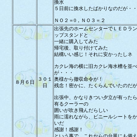
換水
５日前に換水したばかりなのだが・
ＮＯ２＝0，ＮＯ３＝２
出張先のホームセンターでＬＥＤラ
ップスタンドと
一緒に購入してみた
帰宅後、取り付けてみた
結構いい感じ！それに安かったしネ
カクレ海の横に旧カクレ海水槽を並
が・・・
３０１
奥様から撤収命令が！
８月６日
日
残念！密かに、たくらんでいたのだ
出張中、かなりきつい夕立が有った
有るクーラーの
囲いが吹き飛んだらしい
雨に濡れながら、ビニールシートを
いだ
感謝！感謝！
という事で、これからの台風にも備