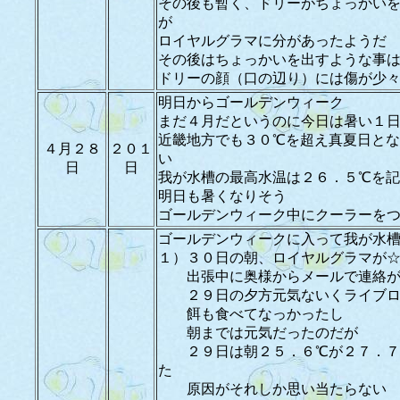
その後も暫く、ドリーがちょっかい
が
ロイヤルグラマに分があったようだ
その後はちょっかいを出すような事
ドリーの顔（口の辺り）には傷が少
明日からゴールデンウィーク
まだ４月だというのに今日は暑い１
近畿地方でも３０℃を超え真夏日と
４月２８
２０１
い
日
日
我が水槽の最高水温は２６．５℃を
明日も暑くなりそう
ゴールデンウィーク中にクーラーを
ゴールデンウィークに入って我が水
１）３０日の朝、ロイヤルグラマが
出張中に奥様からメールで連絡
２９日の夕方元気ないくライブロ
餌も食べてなっかったし
朝までは元気だったのだが
２９日は朝２５．６℃が２７．７
た
原因がそれしか思い当たらない