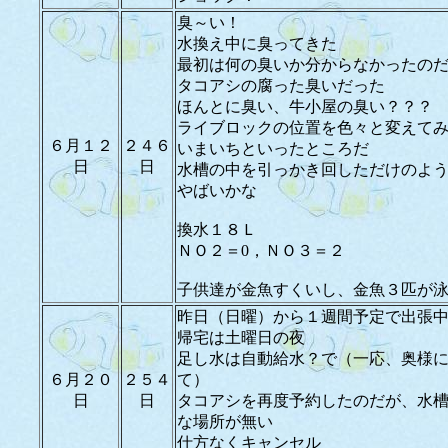
臭～い！
水換え中に臭ってきた
最初は何の臭いか分からなかったの
タコアシの腐った臭いだった
ほんとに臭い、牛小屋の臭い？？？
ライブロックの位置を色々と変えて
６月１２
２４６
いまいちといったところだ
日
日
水槽の中を引っかき回しただけのよ
やばいかな
換水１８Ｌ
ＮＯ２＝0，ＮＯ３＝２
子供達が金魚すくいし、金魚３匹が
昨日（日曜）から１週間予定で出張
帰宅は土曜日の夜
足し水は自動給水？で（一応、奥様
６月２０
２５４
て）
日
日
タコアシを再度予約したのだが、水
な場所が無い
仕方なくキャンセル