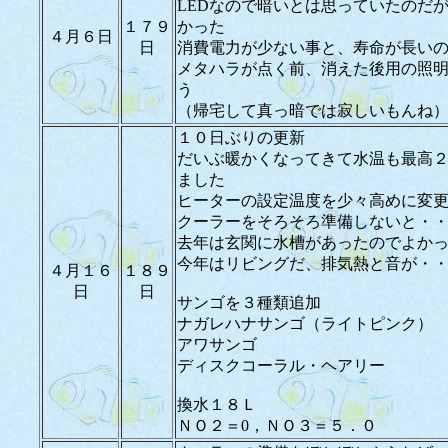
LEDなので暗いとは思っていたのだ
１７９
かった
４月６日
日
消費電力が少ない事と、寿命が長い
メタハラが点く前、消えた後用の照
う
（帰宅して真っ暗では寂しいもんね
１０日ぶりの更新
だいぶ暖かくなってきて水温も最高
ました
ヒーターの設定温度を少々高めに変
クーラーをそろそろ準備しないと・
去年は玄関に水槽があったのでよか
今年はリビングだ、排気熱と音が・
４月１６
１８９
日
日
サンゴを３種類追加
ナガレハナサンゴ（ライトピンク）
アワサンゴ
ディスクコーラル・ヘアリー
換水１８Ｌ
ＮＯ２＝0，ＮＯ３＝５．０