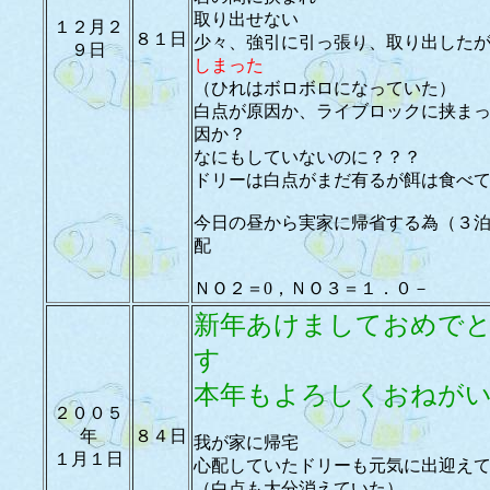
取り出せない
１２月２
８１日
少々、強引に引っ張り、取り出した
９日
しまった
（ひれはボロボロになっていた）
白点が原因か、ライブロックに挟ま
因か？
なにもしていないのに？？？
ドリーは白点がまだ有るが餌は食べ
今日の昼から実家に帰省する為（３
配
ＮＯ２＝0，ＮＯ３＝１．０－
新年あけましておめで
す
本年もよろしくおねが
２００５
年
８４日
我が家に帰宅
１月１日
心配していたドリーも元気に出迎え
（白点も大分消えていた）