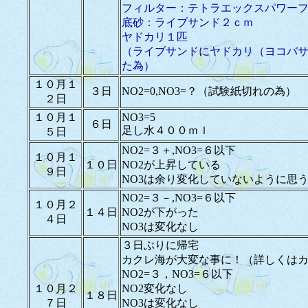
フィルター：テトラエックスパワー
底砂：ライブサンド２ｃｍ
ヤドカリ１匹
（ライブサンドにヤドカリ（ヨコバ
た為）
１０月１
３日
NO2=0,NO3=？（試験紙切れの為）
２日
１０月１
NO3=5
６日
足し水４００ｍｌ
５日
NO2=３＋,NO3=６以下
１０月１
１０日
NO2が上昇している
９日
NO3は余り変化していないように思
NO2=３－,NO3=６以下
１０月２
１４日
NO2が下がった
４日
NO3は変化なし
３日ぶりに帰宅
カクレ海が大変な事に！（詳しくは
NO2=３，NO3=６以下
１０月２
NO2変化なし
１８日
７日
NO3は変化なし