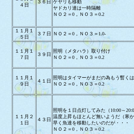
３６日
ケヤリも移動
４日
ヤドカリ達は一時隔離
ＮＯ２＝0，ＮＯ３＝0.2
１１月１
３７日
ＮＯ２＝0，ＮＯ３＝1.0-
５日
１１月１
照明（メタハラ）取り付け
３９日
７日
ＮＯ２＝0，ＮＯ３＝0.2
１１月１
照明はタイマーがまだの為もう暫く
４１日
９日
ＮＯ２＝0，ＮＯ３＝0.2
照明を１日点灯してみた（10:00～20:
１１月２
温度上昇もほとんど無いようだ（寒
４３日
１日
早く魚達を移動したいのだが・・・
ＮＯ２＝0，ＮＯ３＝0.2