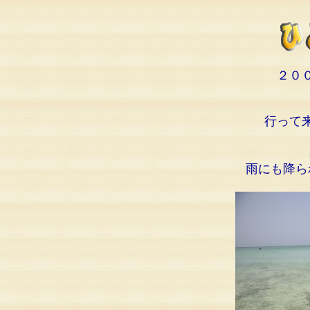
２０
行って
雨にも降ら