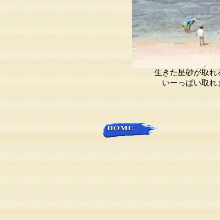
生きた星砂が取
いーっぱい取れま