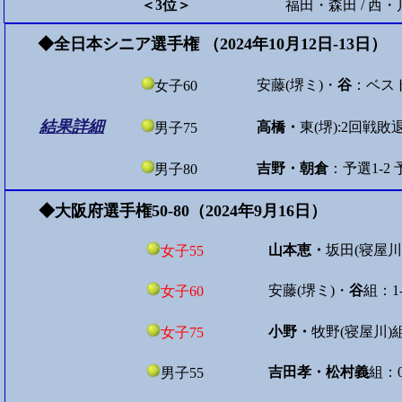
＜3位＞
福田・森田 / 西・
◆全日本シニア選手権 （2024年10月12日-13日
安藤(堺ミ)・
谷
：ベスト
女子60
結果詳細
高橋・
東(堺):2回戦敗退
男子75
吉野・朝倉
：予選1-2
男子80
◆大阪府選手権50-80（2024年9月16日）
山本恵・
坂田(寝屋川
女子55
安藤(堺ミ)・
谷
組：1
女子60
小野・
牧野(寝屋川)組
女子75
吉田孝・松村義
組：0
男子55