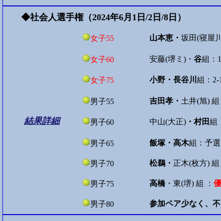
◆社会人選手権（2024年6月1日/2日/8日）
山本恵・
坂田(寝屋川
女子55
安藤(堺ミ)・
谷
組：1
女子60
小野・長谷川
組：2-
女子75
吉田孝・
土井(旭) 組
男子55
結果詳細
中山(大正)
・村田
組
男子60
飯塚・高木
組：予選敗
男子65
松鵜・
正木(枚方) 
男子70
高橋
・東(堺) 組 ：
男子75
参加ペア少なく、不
男子80