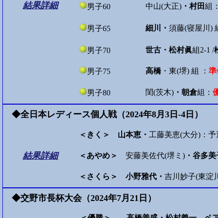
結果詳細
中山(大正)
・村田
組
男子60
細川・
須藤(寝屋川) 組 
男子65
世古・松村眞
組
2-1 /
男子70
高橋
・東(堺) 組 ：
準
男子75
閨(茨木)
・朝倉
組：
男子80
◆全日本レディース個人戦（2024年8月3日-4日）
＜きく＞ 山本恵・
工藤美恵(大分)：
結果詳細
＜あやめ＞
安藤美佐代(堺ミ)
・谷多美
＜さくら＞ 小野雅代・
吉川妙子(東淀
◆交野市長杯大会（2024年7月21日）
＜優勝＞ 高橋善盛・松村義一 ペ