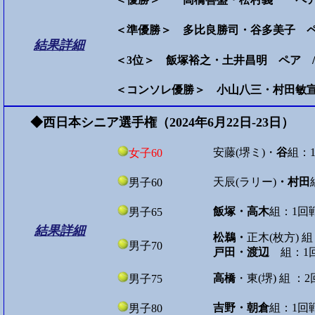
＜準優勝＞ 多比良勝司・谷多美子 
結果詳細
＜3位＞ 飯塚裕之・土井昌明 ペア 
＜コンソレ優勝＞ 小山八三・村田敏
◆西日本シニア選手権（2024年6月22日-23日）
安藤(堺ミ)・
谷
組：
女子60
天辰(ラリー)
・村田
男子60
飯塚・高木
組：1回戦
男子65
結果詳細
松鵜・
正木(枚方) 組
男子70
戸田・渡辺
組：1回
高橋
・東(堺) 組 ：
男子75
吉野・朝倉
組：1回
男子80