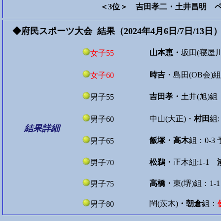
＜3位＞ 吉田孝二・土井昌明 
◆府民スポーツ大会 結果（2024年4月6日/7日/13日
山本恵・
坂田(寝屋
女子55
時吉
・島田(OB会)
女子60
吉田孝・
土井(旭)組
男子55
中山(大正)・
村田
組:
男子60
結果詳細
飯塚・高木
組：0-3
男子65
松鵜・
正木組:1-1
男子70
高橋・
東(堺)組：1
男子75
閨(茨木)
・朝倉
組：
男子80