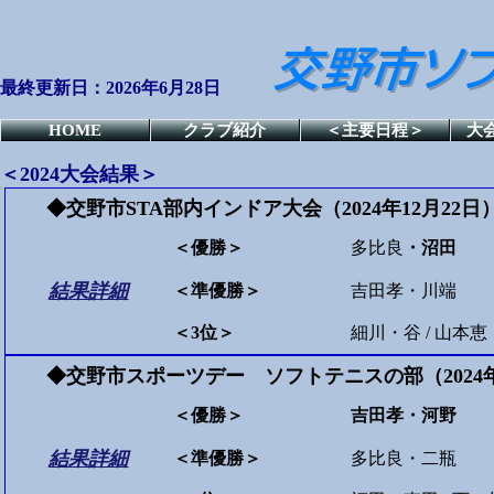
最終更新日：2026年6月28日
HOME
クラブ紹介
＜主要日程＞
大
＜2024大会結果＞
◆交野市STA部内インドア大会（2024年12月22
＜優勝＞
多比良
・沼田
結果詳細
＜準優勝＞
吉田孝・川端
＜3位＞
細川・谷 / 山本
◆交野市スポーツデー ソフトテニスの部（2024年
＜優勝＞
吉田孝・河野
結果詳細
＜準優勝＞
多比良・二瓶