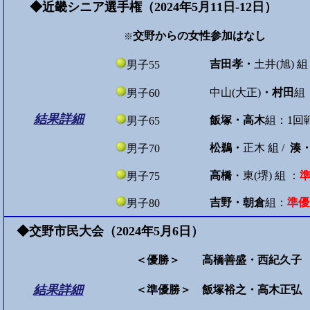
◆近畿シニア選手権（2024年5月11日-12日）
交野からの女性参加はなし
※
吉田孝・
土井(旭) 
男子55
中山(大正)
・村田
組
男子60
結果詳細
飯塚・高木
組：1回
男子65
松鵜・
正木 組 /
湊
男子70
高橋
・東(堺) 組 ：
男子75
吉野・朝倉
組：
準
男子80
◆交野市民大会（2024年5月6日）
＜優勝＞ 高橋善盛・西紀久子 
結果詳細
＜準優勝＞ 飯塚裕之・高木正弘