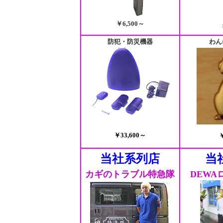
￥6,500～
防犯・防災機器
わん
￥33,600～
当社系列店
当
カギのトラブル特急隊
DEWA