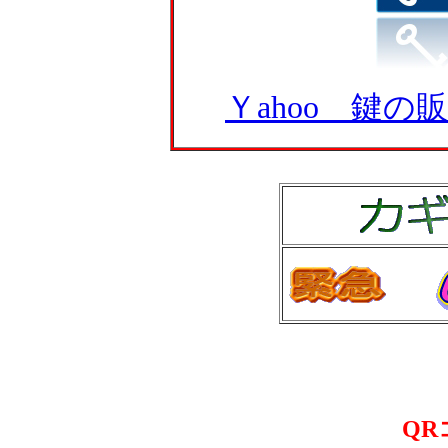
Ｙahoo 鍵
Q