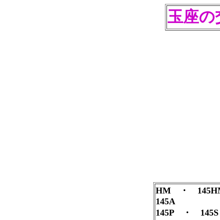
玉座の
HM ・ 145
145A
145P ・ 14