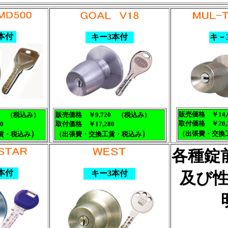
本付
キー3本付
キ－
販売価格 ￥14,
40 （税込み）
販売価格 ￥9,720 （税込み）
取付価格 ￥20,5
0
取付価格 ￥17,280
）
）
（出張費・交換
賃・税込
み
（出張費・交換工賃・税込
み
各種錠
本付
キー3本付
及び