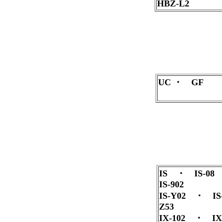
HBZ-L2
UC ・ GF
IS ・ IS-08
IS-902
IS-Y02 ・ I
Z53
IX-102 ・ I