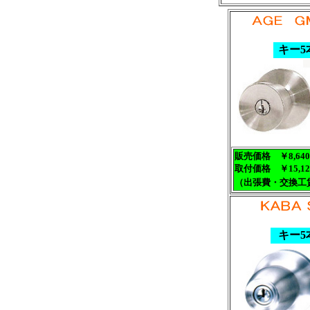
キー5
販売価格 ￥8,6
取付価格 ￥15,12
（出張費・交換工
キー5