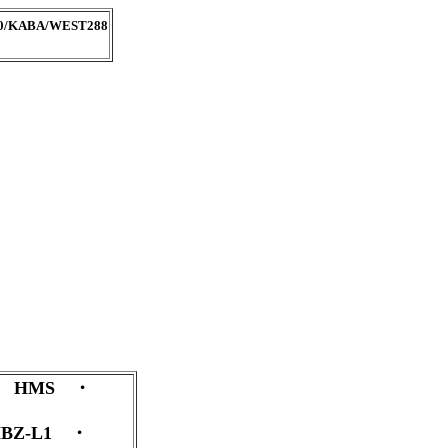
/KABA/WEST288
 ・ HMS ・
 HBZ-L1 ・