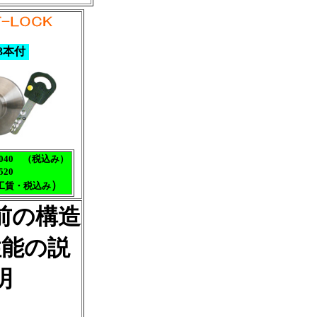
3本付
040 （税込み）
20
）
工賃・税込
み
前の構造
性能の説
明