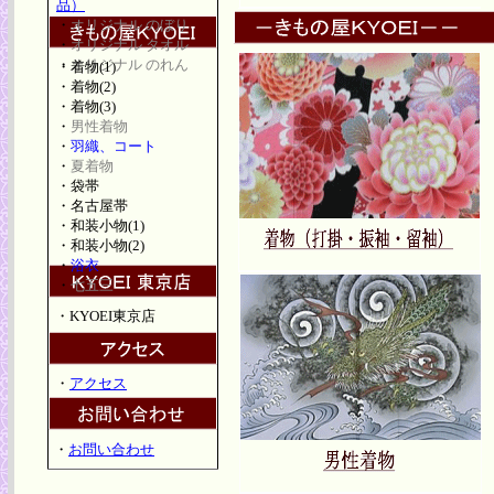
品）
・
オリジナル のぼり
・
オリジナル タオル
・
オリジナル のれん
・
着物(1)
・
着物(2)
・
着物(3)
・
男性着物
・
羽織、コート
・
夏着物
・
袋帯
・
名古屋帯
・
和装小物(1)
・
和装小物(2)
・
浴衣
・
七五三
・
KYOEI東京店
・
アクセス
・
お問い合わせ