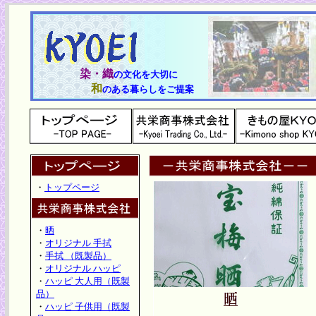
染・織
の文化を大切に
和
のある暮らしをご提案
・
トップページ
・
晒
・
オリジナル 手拭
・
手拭 （既製品）
・
オリジナル ハッピ
・
ハッピ 大人用（既製
品）
・
ハッピ 子供用（既製