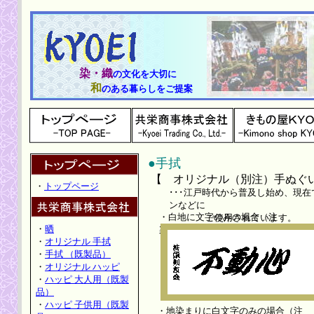
染・織
の文化を大切に
和
のある暮らしをご提案
●手拭
【 オリジナル（別注）手ぬぐ
・
トップページ
･･･江戸時代から普及し始め、現
ンなどに
・白地に文字のみの場合（注
ご使用されています。
・
晒
染）
・
オリジナル 手拭
・
手拭 （既製品）
・
オリジナル ハッピ
・
ハッピ 大人用（既製
品）
・
ハッピ 子供用（既製
・地染まりに白文字のみの場合（注