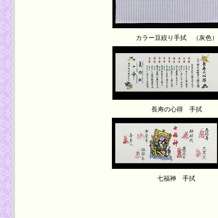
カラー豆絞り手拭 （灰色）
長寿の心得 手拭
七福神 手拭