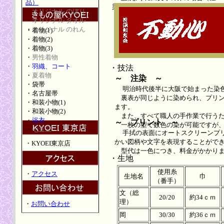
品）
染）
・
オリジナル のぼり
・
オリジナル タオル
・
オリジナル のれん
・
着物(1)
・
着物(2)
・
着物(3)
・
男性着物
・
羽織、コート
・技法
・
夏着物
～ 注染 ～
・
袋帯
明治時代後半に大阪で始まった染
・
名古屋帯
裏表が同じように染められ、プリン
・
和装小物(1)
ます。
・
和装小物(2)
また、すべて職人の手作業で行うた
・
浴衣
～ プリント ～
一枚の型で数色の染が可能ですが、
・
七五三
手拭の表面にオートスクリーンプ
かい図柄や文字を表現することがで
・
KYOEI東京店
型代は一色につき、料金がかかり
・生地
使用糸
・
アクセス
生地名
巾
（番手）
文（総
20/20
約34ｃｍ
理）
・
お問い合わせ
岡
30/30
約36ｃｍ