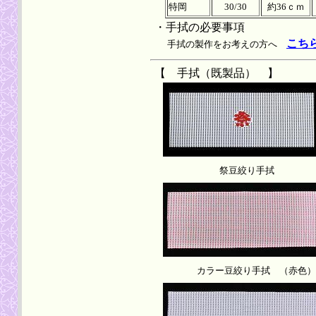
特岡
30/30
約36ｃｍ
・手拭の必要事項
こち
手拭の製作をお考えの方へ
【 手拭（既製品） 】
祭豆絞り手拭
カラー豆絞り手拭 （赤色）