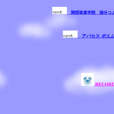
関西珠算学院 国分コ
アバカス ポエ
RECOR