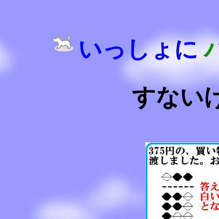
いっしょに
すない