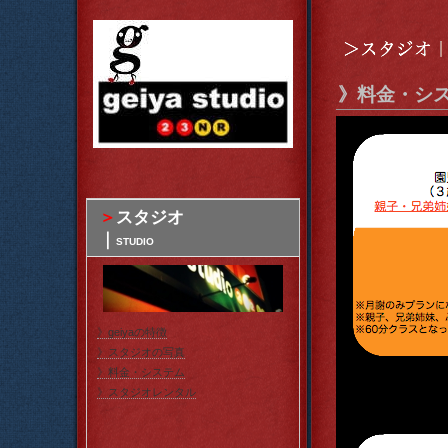
》料金・シ
＞
スタジオ
｜
STUDIO
》geiyaの特徴
》スタジオの写真
》料金・システム
》スタジオレンタル