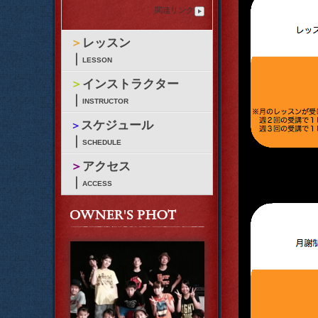
関連リンク
＞
レッスン
｜
LESSON
＞
インストラクター
｜
INSTRUCTOR
スケジュール
＞
｜
SCHEDULE
＞
アクセス
｜
ACCESS