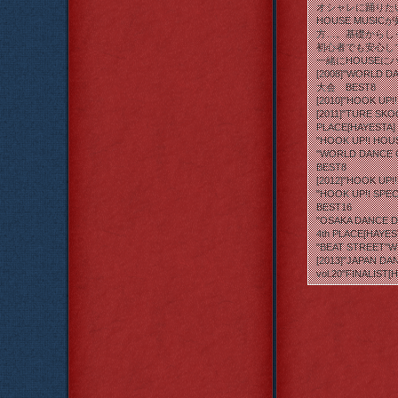
オシャレに踊りた
HOUSE MUSI
方…。基礎からし
初心者でも安心し
一緒にHOUSEに
[2008]"WORLD 
大会 BEST8
[2010]"HOOK UP
[2011]"TURE SKO
PLACE[HAYESTA]
"HOOK UP!! HOU
"WORLD DANC
BEST8
[2012]"HOOK UP!
"HOOK UP!! SPE
BEST16
"OSAKA DANCE DE
4th PLACE[HAYES
"BEAT STREET"W
[2013]"JAPAN D
vol.20"FINALIST[