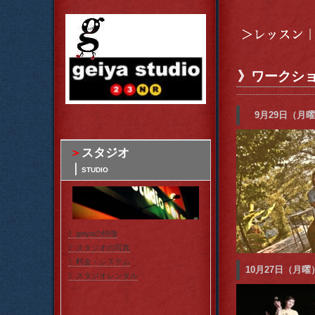
》ワークシ
9月29日（月曜
＞
スタジオ
｜
STUDIO
》geiyaの特徴
》スタジオの写真
》料金・システム
10月27日（月曜
》スタジオレンタル