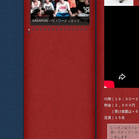
SAKAPON ハウスワークショップ
時
間｜１９：３０〜２
料金｜２，０００円
｜受け放題は＋５
定員｜１５名
レッスンはストレ
習～ステップ～ス
ンをします。