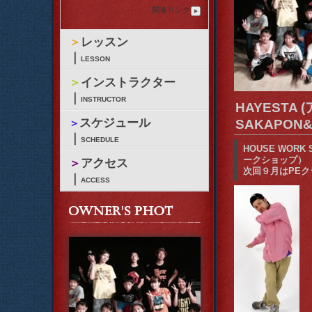
関連リンク
＞
レッスン
｜
LESSON
＞
インストラクター
｜
INSTRUCTOR
HAYESTA
スケジュール
＞
SAKAPON&
｜
SCHEDULE
HOUSE WOR
ークショップ）
＞
アクセス
次回９月はPE
｜
ACCESS