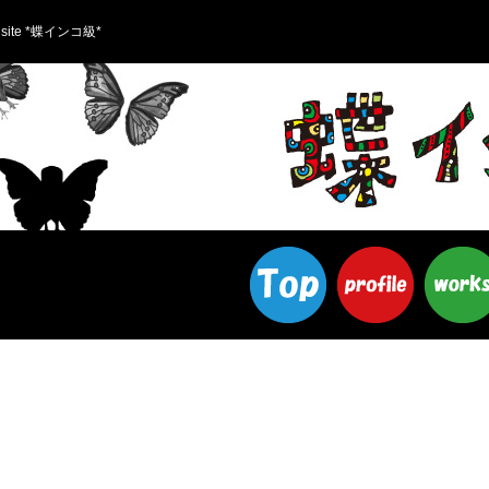
site *蝶インコ級*