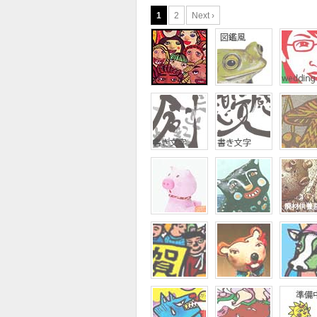
1
2
Next ›