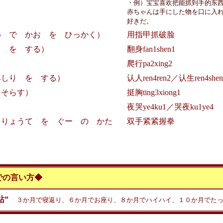
・例）宝宝喜欢把能抓到手的东
赤ちゃんは手にした物を口に入
好きだ。
め で かお を ひっかく）
用指甲抓破脸
り を する）
翻身fan1shen1
爬行pa2xing2
しり を する）
认人ren4ren2／认生ren4shen
 そらす）
挺胸ting3xiong1
夜哭ye4ku1／哭夜ku1ye4
りょうて を ぐー の かた
双手紧紧握拳
での言い方◆
站”
３か月で寝返り、６か月でお座り、８か月でハイハイ、１０か月でた