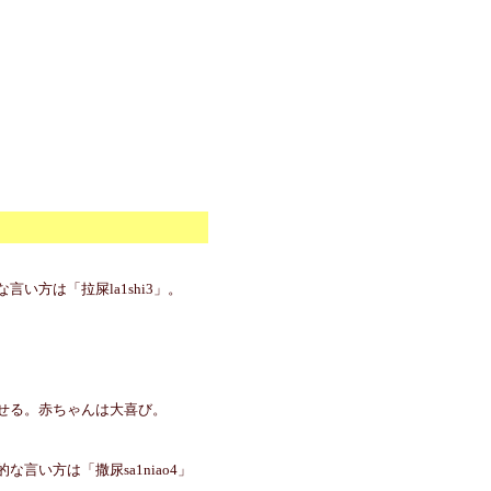
方は「拉屎la1shi3」。
せる。赤ちゃんは大喜び。
い方は「撒尿sa1niao4」