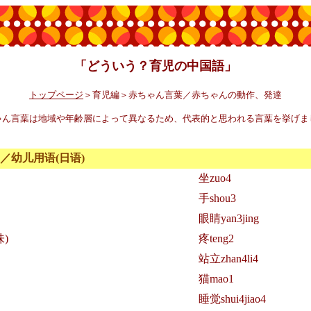
「どういう？育児の中国語」
トップページ
＞育児編＞赤ちゃん言葉／赤ちゃんの動作、発達
ゃん言葉は地域や年齢層によって異なるため、代表的と思われる言葉を挙げま
／幼儿用语(日语)
坐zuo4
手shou3
眼睛yan3jing
)
疼teng2
站立zhan4li4
猫mao1
睡觉shui4jiao4