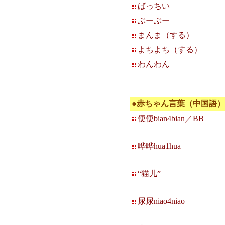
ばっちい
ぶーぶー
まんま（する）
よちよち（する）
わんわん
●赤ちゃん言葉（中国語）
便便bian4bian／BB
哗哗hua1hua
“猫儿”
尿尿niao4niao