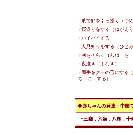
爪で顔を引っ掻く（つ
寝返りをする（ねがえ
ハイハイする
人見知りをする（ひとみ
胸をそらす（むね を
夜泣き（よなき）
両手をグーの形にする（
ち に する）
◆赤ちゃんの発達：中国
“三翻，六坐，八爬，十