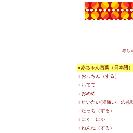
赤ち
●赤ちゃん言葉（日本語）
おっちん（する）
おてて
おめめ
たいたい(※痛い、の意味
たっち（する）
にゃーにゃー
ねんね（する）