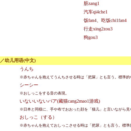
脏zang1
汽车qi4che1
饭fan4、吃饭chi1fan4
行走xing2zou3
狗gou3
／幼儿用语(中文)
うんち
※赤ちゃんを抱えてうんちさせる時は「把屎」とも言う。標準的な言い
シーシー
※おしっこをする音の表現。
いないいないバア(藏猫cang2mao1游戏)
※日本と同様に、手や布でおおった顔を「猫儿」と言いながら見
おしっこ（する）
※赤ちゃんを抱えておしっこさせる時は「把尿」とも言う。標準的な言