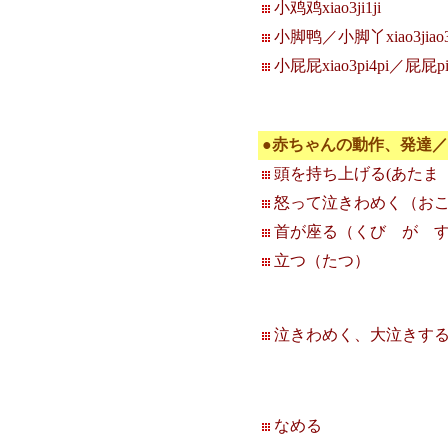
小鸡鸡xiao3ji1ji
小脚鸭／小脚丫xiao3jiao3
小屁屁xiao3pi4pi／屁屁pi
●赤ちゃんの動作、発達
頭を持ち上げる(あたま
怒って泣きわめく（おこ
首が座る（くび が 
立つ（たつ）
泣きわめく、大泣きする
なめる