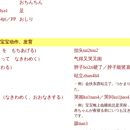
おちんちん
ya1
足
4pi／PP
おしり
／宝宝动作、发育
 を もちあげる)
抬头tai2tou2
って なきわめく）
气得又哭又闹
すわる）
脖子bo2zi硬了／脖子能竖直shu
站立zhan4li4
・例）会扶东西站立了。つかま
た。
（なきわめく、おおなきする）
哭闹ku1nao4／哭叫ku1jia
・例）宝宝晚上临睡前总是哭闹
赤ちゃんが夜寝る前にいつも泣
です。
舔tian3