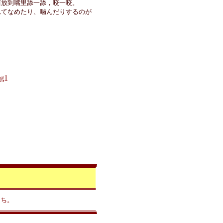
西放到嘴里舔一舔，咬一咬。
れてなめたり、噛んだりするのが
g1
っち。