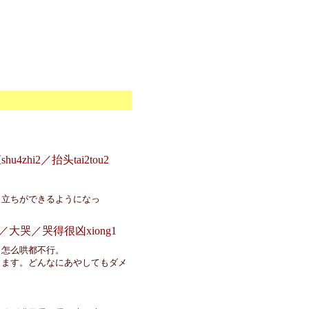
4zhi2／抬头tai2tou2
り立ちができるようになっ
o4／大哭／哭得很凶xiong1
，怎么哄都不行。
きます。どんなにあやしてもダメ