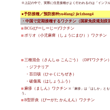
※上記の中で、実際に任意接種がよく行われるのは「インフ
●予防接種／预防接种yu4fang2 jie1zhong4
・中国で定期接種するワクチン（国家免疫规划疫
BCG(びーしーじー)ワクチン
ポリオ（小児麻痺（しょうにまひ））ワクチン
三種混合（さんしゅ こんごう）（DPTワクチン
・ジフテリア
・百日咳（ひゃくにちぜき）
・破傷風（はしょうふう）
麻疹（ましん）ワクチン
※「麻疹」は「はしか」とも
う。
B型肝炎（びーがた かんえん）ワクチン