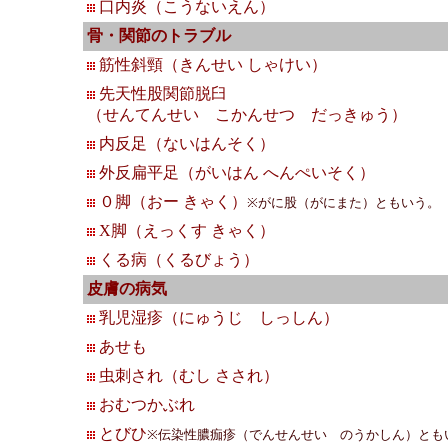
口内炎（こうないえん）
骨・関節のトラブル
筋性斜
頸
（きんせい しゃけい）
先天性股関節脱臼
（せんてんせい こかんせつ だっきゅう）
内反足（ないはんそく）
外反扁平足（がいはん へんぺいそく）
０脚（おー きゃく）
※がに股（がにまた）ともいう。
X脚（えっくす きゃく）
くる病（くるびょう）
皮膚の病気
乳児湿疹（にゅうじ しっしん）
あせも
虫刺され（むし さされ）
おむつかぶれ
とびひ
※伝染性膿痂疹（でんせんせい のうかしん）とも