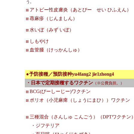
う。
アトピー性皮膚炎（あとぴー せい ひふえん）
蕁麻疹（じんましん）
水いぼ（みず いぼ）
しもやけ
血管腫（けっかんしゅ）
●予防接種／预防接种yu4fang2 jie1zhong4
・日本で定期接種するワクチン
（※公費負担。）
BCG(びーしーじー)ワクチン
ポリオ（小児麻痺（しょうにまひ））ワクチン
三種混合（さんしゅ こんごう）（DPTワクチン
・ジフテリア