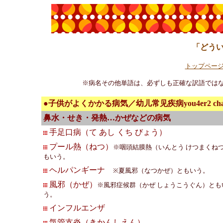
「どう
トップペー
※病名その他単語は、必ずしも正確な訳語では
●子供がよくかかる病気／幼儿常见疾病you4er2 chang2ji
鼻水・せき・発熱…かぜなどの病気
手足口病（て あし くち びょう）
プール熱（ねつ）
※咽頭結膜熱（いんとう けつまくね
もいう。
ヘルパンギーナ
※夏風邪（なつかぜ）ともいう。
風邪（かぜ）
※風邪症候群（かぜ しょうこうぐん）とも
う。
インフルエンザ
気管支炎（きかんしえん）