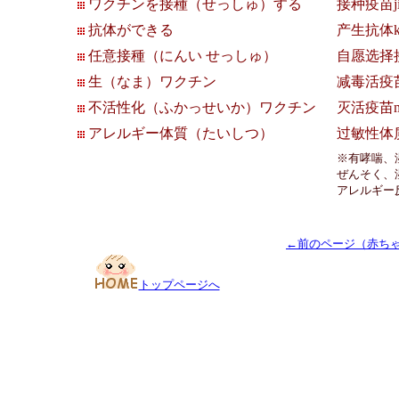
ワクチンを接種（せっしゅ）する
接种疫苗jie1
抗体ができる
产生抗体ka
任意接種（にんい せっしゅ）
自愿选择
生（なま）ワクチン
减毒活疫苗ji
不活性化（ふかっせいか）ワクチン
灭活疫苗mi
アレルギー体質（たいしつ）
过敏性体质guo
※有哮喘、
ぜんそく、
アレルギー
←前のページ（赤ち
トップページへ