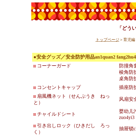
「どう
トップページ
＞育児編
●安全グッズ／安全防护用品an1quan2 fang2hu4 y
コーナーガード
防撞角套fa
棱角防护装置
桌角防护件z
コンセントキャップ
插座防护盖c
扇風機ネット（せんぷうき ねっ
风扇安全防护
と）
婴幼儿汽车
チャイルドシート
zuo4yi3
引き出しロック（ひきだし ろっ
抽屉锁ch
く）