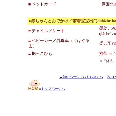
ベッドガード
床围chua
●赤ちゃんとおでかけ／带着宝宝出门dai4zhe bao3b
婴幼儿汽车座
チャイルドシート
qi4che1zu
ベビーカー／乳母車（うばぐる
婴儿车ying
ま）
抱っこひも
抱带bao4
※「背带」
←前のページ（おもちゃ）へ
次の
トップページへ