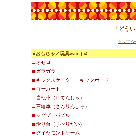
「どうい
トップペ
●おもちゃ／玩具wan2ju4
オセロ
ガラガラ
キックスケーター、キックボード
ゴーカート
自転車（じてんしゃ）
三輪車（さんりんしゃ）
ジグゾーパズル
滑り台（すべりだい）
ダイヤモンドゲーム