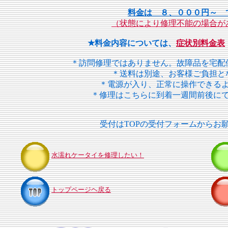
料金は ８、０００円～ 
（状態により修理不能の場合が
★料金内容については、
症状別料金表
＊訪問修理ではありません。故障品を宅配
＊送料は別途、お客様ご負担と
＊電源が入り、正常に操作できる
＊修理はこちらに到着一週間前後に
受付はTOPの受付フォームからお
水濡れケータイを修理したい！
トップページヘ戻る