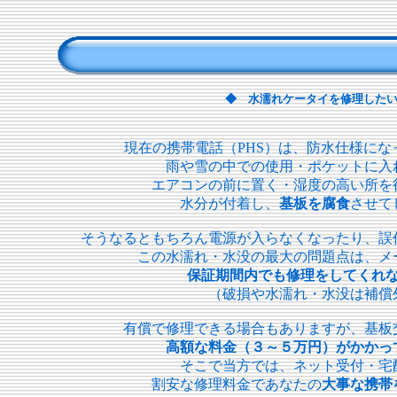
◆ 水濡れケータイを修理した
現在の携帯電話（PHS）は、防水仕様にな
雨や雪の中での使用・ポケットに入
エアコンの前に置く・湿度の高い所を
水分が付着し、
基板を腐食
させて
そうなるともちろん電源が入らなくなったり、誤
この水濡れ・水没の最大の問題点は、メ
保証期間内でも修理をしてくれ
（破損や水濡れ・水没は補償
有償で修理できる場合もありますが、基板
高額な料金（３～５万円）がかかっ
そこで当方では、ネット受付・宅
割安な修理料金であなたの
大事な携帯