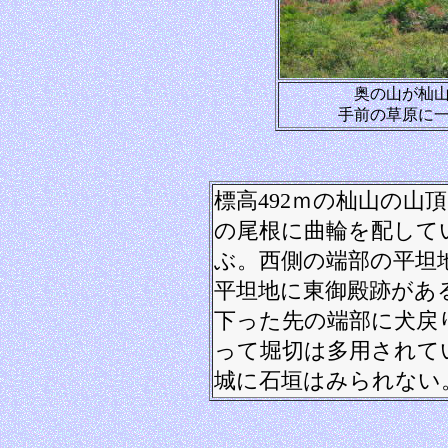
奥の山が杣
手前の草原に
標高492ｍの杣山の山
の尾根に曲輪を配して
ぶ。西側の端部の平坦
平坦地に東御殿跡があ
下った先の端部に犬戻
って堀切は多用されて
城に石垣はみられない