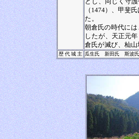
とし、同じく守護
（1474）、甲
た。
朝倉氏の時代には
したが、天正元年
倉氏が滅び、杣山
歴 代 城 主
瓜生氏 新田氏 斯波