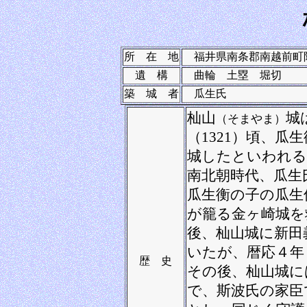
所 在 地
福井県南条郡南越前町
遺 構
曲輪 土塁 堀切
築 城 者
瓜生氏
杣山
城
（そまやま）
（1321）頃、瓜生
城したといわれる
南北朝時代、瓜生
瓜生衡の子の瓜生
が籠る金ヶ崎城を
後、杣山城に新田
いたが、暦応４年（
歴 史
その後、杣山城に
で、斯波氏の家臣