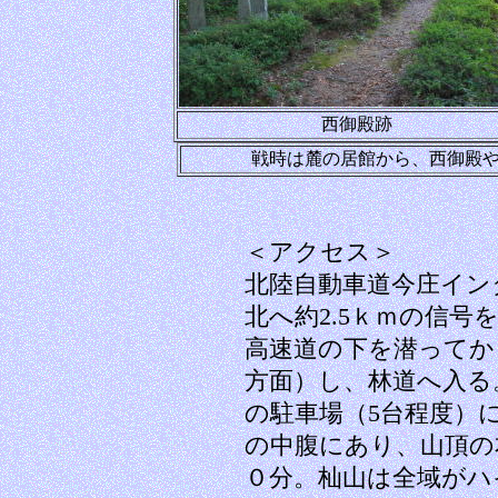
西御殿跡
戦時は麓の居館から、西御殿
＜アクセス＞
北陸自動車道今庄イン
北へ約2.5ｋｍの信号
高速道の下を潜ってか
方面）し、林道へ入る
の駐車場（5台程度）
の中腹にあり、山頂の
０分。杣山は全域がハ