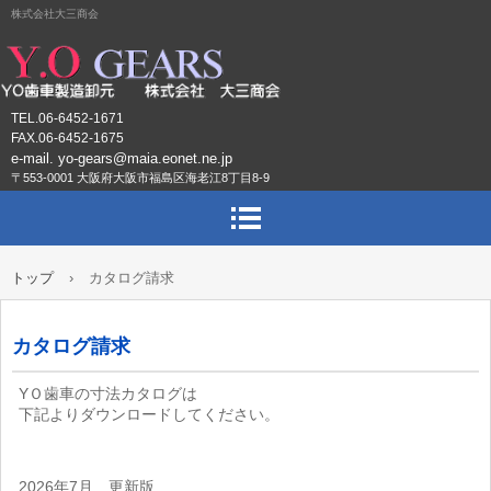
株式会社大三商会
TEL.06-6452-1671
FAX.06-6452-1675
e-mail. yo-gears@maia.eonet.ne.jp
〒553-0001 大阪府大阪市福島区海老江8丁目8-9
トップ
›
カタログ請求
カタログ請求
YＯ歯車の寸法カタログは
下記よりダウンロードしてください。
2026年7月 更新版