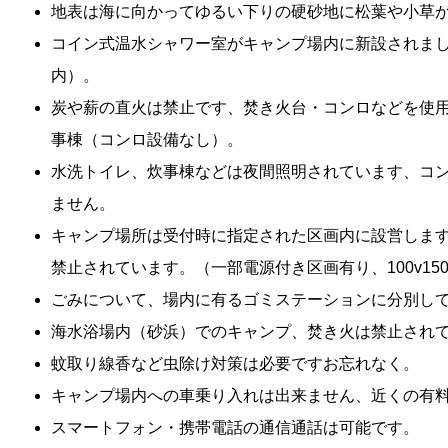
地表は海に向かってゆるい下りの硬砂地に松葉や小草が.
コイン式温水シャワー室がキャンプ場内に新設されました
内）。
炭や薪の直火は禁止です、焚き火台・コンロなどを使
事棟（コンロ設備なし）。
水洗トイレ、炊事棟などは夜間照明されています、コ
ません。
キャンプ場所は受付時に指定された区画内に設営します
禁止されています。（一部電源付き区画有り、100v15
ごみについて、場内に有るゴミステーションに分別し
海水浴場内（砂浜）でのキャンプ、焚き火は禁止され
蚊取り線香など虫除け対策は必要ですお忘れなく。
キャンプ場内への車乗り入れは出来ません、近くの有
スマートフォン・携帯電話の通信通話は可能です。