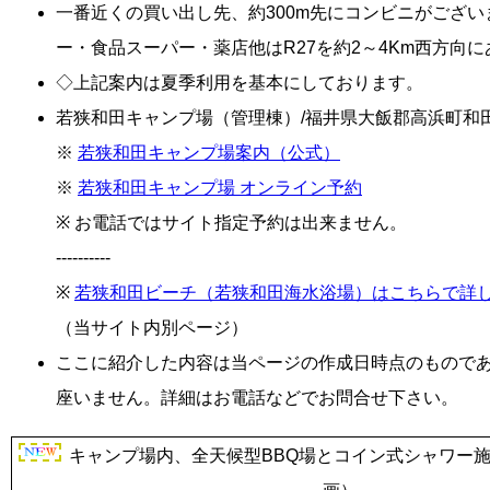
一番近くの買い出し先、約300m先にコンビニがござ
ー・食品スーパー・薬店他はR27を約2～4Km西方向
◇上記案内は夏季利用を基本にしております。
若狭和田キャンプ場（管理棟）/福井県大飯郡高浜町和田 ℡: 0
※
若狭和田キャンプ場案内（公式）
※
若狭和田キャンプ場 オンライン予約
※ お電話ではサイト指定予約は出来ません。
----------
※
若狭和田ビーチ（若狭和田海水浴場）はこちらで詳
（当サイト内別ページ）
ここに紹介した内容は当ページの作成日時点のもので
座いません。詳細はお電話などでお問合せ下さい。
キャンプ場内、全天候型BBQ場とコイン式シャワー施設