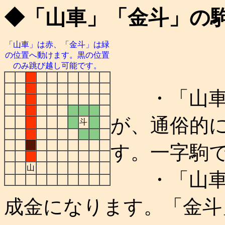
◆「山車」「金斗」の
「山車」は赤、「金斗」は緑
の位置へ動けます。黒の位置
のみ跳び越し可能です。
■
■
・「山車」
■
■
■
■
■
が、通俗的
■
■
斗
■
■
■
■
■
す。一字駒
■
山
・「山車」
成金になります。「金斗