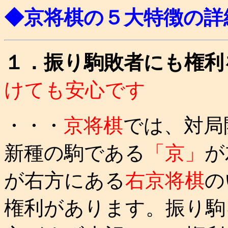
◆京将棋の５大特徴の詳
１．振り駒敗者にも権利
けても安心です
・・・
京将棋
では、対局
新種の駒である
「京」
が
が右方にある
右京将棋
の
権利があります。振り駒