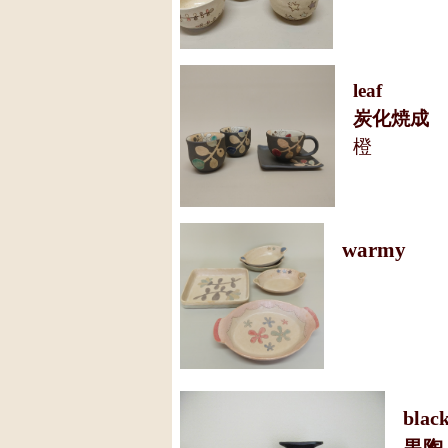
leaf
炭化焼成
橙
warmy
blac