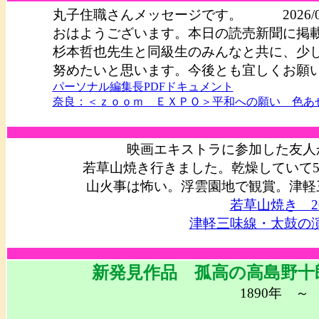
丸子住職さんメッセージです。 2026/02
おはようございます。本日の読売新聞に掲
杉本哲也先生と同級生のみんなと共に、少
努めたいと思います。今後とも宜しくお願
パーソナル編集長PDFドキュメント
奈良：＜ｚｏｏｍ ＥＸＰＯ＞平和への願い 色あせ
映画エキストラに参加した友人
若草山焼き行きました。乾燥していて
山火事は怖い。浮雲園地で観賞。津軽
若草山焼き 202
津軽三味線・太鼓の演奏 
新発見作品 孤高の高島野
1890年 ～ 