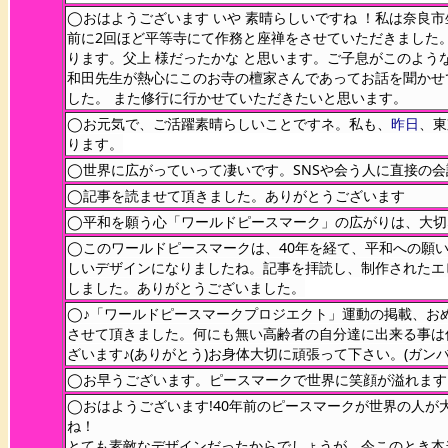
◯おはようございます いや 素晴らしいですね ！私は奈良
前に2回ほど平等寺にて作務と座禅をさせていただきました
ります。父上 様だったかな と思います。ご子息がこのよう
和田先生が熱心にこのお寺の檀家さんであってお話を聞かせ
した。 また修行に行かせていただきたいと思います。
◯お元気で、ご活躍素晴らしいことですネ。私も、
昨日
、東
ります。
◯世界に広がっていって凄いです。SNSや会う人に直接の
◯記事を読ませて頂きました。ありがとうございます
◯平和を願う心「ワールドピースマーク」の広がりは、大切
◯このワールドピースマークは、40年を経て、平和への願
しいデザインになりましたね。記事を拝読し、制作されたエ
しました。ありがとうございました。
◯♪「ワールドピースマークプロジエクト」運動の掲載、お
させて頂きました。何にも無い高齢者の自分達に出来る事は
ざいます♪(ありがとう)お身体大切に頑張って下さい。(ガンバ
◯お早うございます。ピースマークで世界に笑顔が溢れます
◯おはようございます!40年前のピースマークが世界の人
ね！
とても素敵なデザインだったからでしょうが、今このとき本