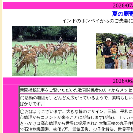
2026/07
夏の鹿
インドのボンベイからのご夫妻
2026/06
新聞掲載記事をご覧いただいた教育関係者の方々からメッセ
◯活動の範囲が、どんどん広がっているようで、素晴らしい
ばかりです。
◯おはようございます。大きな輪のデザイン、三輪、平和に
市総理からコメントが来ることに期待します(期待)。サッ
きっかけは高市総理から世界に提示された大和三輪の丸子住
で石油危機回避、株価7万、景気回復、少子化解決、世界平