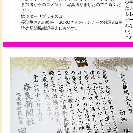
杉
参加者からのコメント、写真送りましたのでご覧くだ
た
さい。
も
歌ギターサプライズは
ピ
長渕剛さんの乾杯、BOROさんのランナーの靴音の2曲
み
読売新聞掲載記事楽しみです。
い)
こ