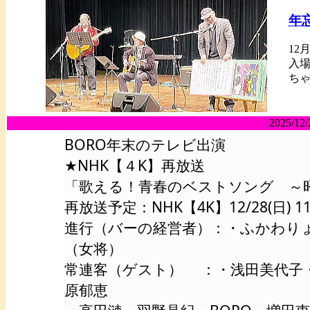
年忘
12
入場
ちゃ
2025/12/
BORO年末のテレビ出演
★NHK【４K】再放送
「歌える！青春のベストソング ～
再放送予定：NHK【4K】12/28(日) 11:3
進行（バーの経営者）：・ふかわり
（女将）
常連客（ゲスト） ：・浅田美代子・
原郁恵