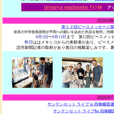
tetsuya sugimoto
ﾁｬﾝﾈﾙ
ア
2026/08
第１２回ピースメッセージ
奈良の中学校美術部が平和への願いを込めた作品を制作。沖縄
8月1日
〜
9月13日
まで 第12回ピースメッ
昨日
ははメキシコからの来館者があり、ピース
読売新聞記者の取材があり後日の掲載楽しみです。
2026/07
サンテンセット ライブ in 四條畷図書館
サンテンセット ライブ❗in 四條