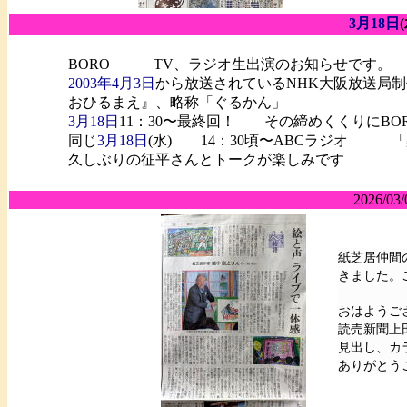
3月18日
BORO TV、ラジオ生出演のお知らせです。
2003年4月3日
から放送されているNHK大阪放送局
おひるまえ』、略称「ぐるかん」
3月18日
11：30〜最終回！ その締めくくりにBO
同じ
3月18日
(水) 14：30頃〜ABCラジオ 
久しぶりの征平さんとトークが楽しみです
2026/03/
紙芝居仲間
きました。
おはようご
読売新聞上
見出し、カ
ありがとう