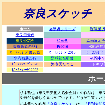
奈良スケッチ
ホーム
名監督シリーズ
珈琲屋 
奈良雪景色
奈良燈花会
絵画塾
絵画展示会2
曽爾高原のｽｽｷ
桜2016
水彩画展2
ﾋﾟｰｽﾒｯｾｰｼﾞ展2015
ﾋﾟｰｽﾒｯｾｰｼﾞ2016
ﾋﾟｰｽﾒｯｾｰｼ
水彩画展2019
野球部名監督
夜間中
ﾋﾟｰｽﾒｯｾｰｼﾞ2020
海老天たまこ
トキワ
ﾋﾟｰｽﾒｯｾｰｼﾞ2022
ホー
杉本哲也（奈良県美術人協会会員）の作品は、奈
や自然を優しく見つめています。どうぞご覧くだ
杉本哲也の作品
「奈良スケッチ」
は、
『
月刊大和