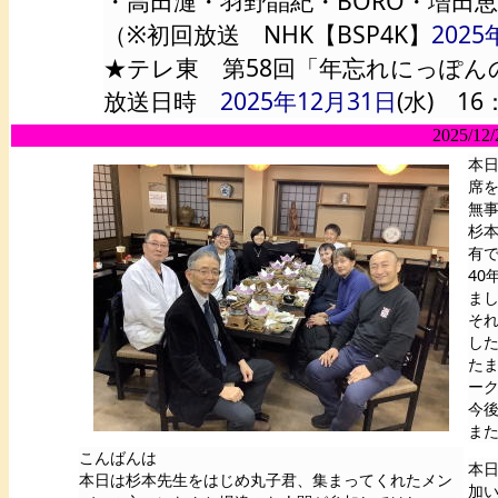
・高田漣・羽野晶紀・BORO・増田
（※初回放送 NHK【BSP4K】
2025
★テレ東 第58回「年忘れにっぽん
放送日時
2025年12月31日
(水) 1
2025/12/
本
席
無
杉
有
4
ま
そ
し
た
ー
今
ま
こんばんは
本
本日は杉本先生をはじめ丸子君、集まってくれたメン
加