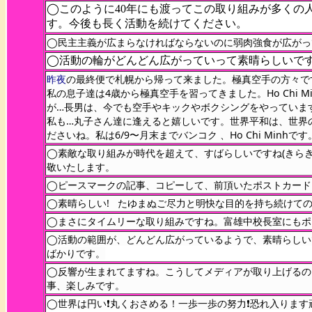
◯このように40年にも渡ってこの取り組みが多くの
す。今後も長く活動を続けてください。
◯民主主義が広まらなければならないのに弱肉強食が広がっ
◯活動の輪がどんどん広がっていって素晴らしいで
昨夜
の最終便で札幌から帰って来ました。極真空手の方々で
私の息子達は4歳から極真空手を習ってきました。Ho Chi 
が…長男は、今でも空手やキックやボクシングをやっていま
私も…丸子さん達に逢えると嬉しいです。世界平和は、世界
ださいね。私は6/9〜月末までバンコク 、Ho Chi Minhです
◯素敵な取り組みが時代を超えて、すばらしいですね(きら
敬いたします。
◯ピースマークの記事、コピーして、前頂いたポストカード
◯素晴らしい! たゆまぬご尽力と明快な目的を持ち続けて
◯まさにタイムリーな取り組みですね。富雄中校長室にもポ
◯活動の範囲が、どんどん広がっているようで、素晴らしい
ばかりです。
◯反響が生まれてますね。こうしてメディアが取り上げるの
事、楽しみです。
◯世界は円い❗丸くおさめる！一歩一歩の努力❗恐れ入ります