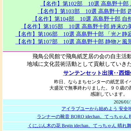
【名作】第102部 10選 高島野十
【名作】第103部 10選 高島野十
【名作】第104部 10選 高島野十郎
【名作】第105部 10選 高島野十郎 終
【名作】第106部 10選 高島野十郎 「光
【名作】第107部 10選 高島野十郎 静物
飛鳥公民館で飛鳥紙芝居の会の自主活
地域に文化芸術活動として貢献していき
サンテンセット出演‥西畑保さん
昨日、ならまちセンターの紙芝居イ
大盛況で無事終わりました。９０歳の
感謝しています。 20
2026/01/
アイラブユーから始めよう 安全地帯
ランナーの靴音 BORO idechan。てっちゃん
くにぶん木の花 Begin ️idechan。てっちゃん 晴れ