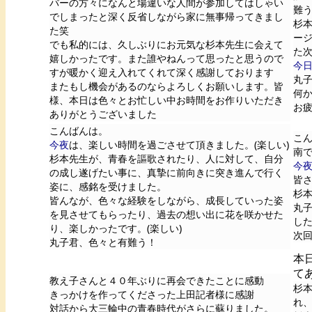
バーの方々になんと場違いな人間が参加してはしゃい
難
でしまったと深く反省しながら家に無事帰ってきまし
杉
た笑
ー
でも私的には、久しぶりにお元気な杉本先生に会えて
た
嬉しかったです。また誰やねんって思ったと思うので
今
すが暖かく迎え入れてくれて深く感謝しております
丸
またもし機会があるのならよろしくお願いします。皆
何
様、本日は色々とお忙しい中お時間をお作りいただき
お
ありがとうございました
こんばんは。
こ
今夜
は、楽しい時間を過ごさせて頂きました。(楽しい)
南
杉本先生が、青春を謳歌されたり、人に対して、自分
今
の成し遂げたい事に、真摯に前向きに突き進んで行く
皆
姿に、感銘を受けました。
杉
皆んなが、色々な経験をしながら、成長していった姿
丸
を見させてもらったり、過去の想い出に花を咲かせた
し
り、楽しかったです。(楽しい)
次
丸子君、色々と有難う！
本
て
教え子さんと４０年ぶりに再会できたことに感動
杉
きっかけを作ってくださった上田記者様に感謝
れ
対話から大三輪中の青春時代がさらに蘇りました。