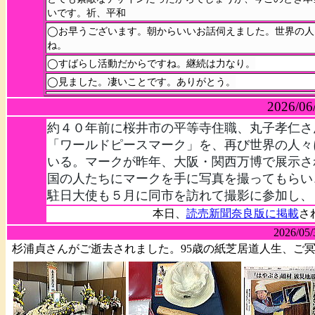
いです。祈、平和
◯お早うございます。朝からいいお話伺えました。世界の人
ね。
◯すばらし活動だからですね。継続は力なり。
◯見ました。凄いことです。ありがとう。
2026/06
約４０年前に桜井市の平等寺住職、丸子孝仁さ
「ワールドピースマーク」を、再び世界の人々
いる。マークが昨年、大阪・関西万博で展示さ
国の人たちにマークを手に写真を撮ってもらい
駐日大使も５月に同市を訪れて撮影に参加し、
本日、
読売新聞奈良版に掲載
さ
2026/05/
杉浦貞さんがご逝去されました。95歳の紙芝居道人生、ご