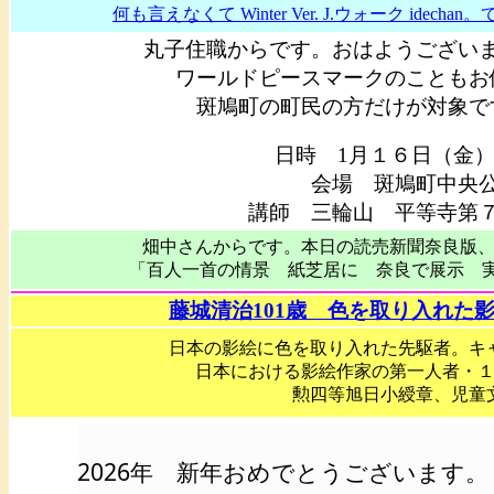
何も言えなくて Winter Ver. J.ウォーク idech
丸子住職からです。おはようござい
ワールドピースマークのこともお伝え
斑鳩町の町民の方だけが対象で
日時 1月１６日（金
会場 斑鳩町中央
講師 三輪山 平等寺第
畑中さんからです。本日の読売新聞奈良版
「百人一首の情景 紙芝居に 奈良で展示 実演 
藤城清治101歳 色を取り入れた影絵作
日本の影絵に色を取り入れた先駆者。キ
日本における影絵作家の第一人者・
勲四等旭日小綬章、児童
2026年 新年おめでとうございます。