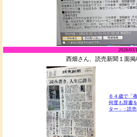
2026/03/
西畑さん、読売新聞１面掲
６４歳で「
何度も辞書
ター」 : 読売