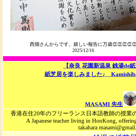
西畑さんからです。嬉しい報告に万歳👏👏👏👏
2025/12/16
【奈良 花園新温泉 銭湯de
紙芝居を楽しみました♪ Kamishibai a
MASAMI 先生
香港在住20年のフリーランス日本語教師の授業
A Japanese teacher living in HonKong, offerin
takahara masami@gmai