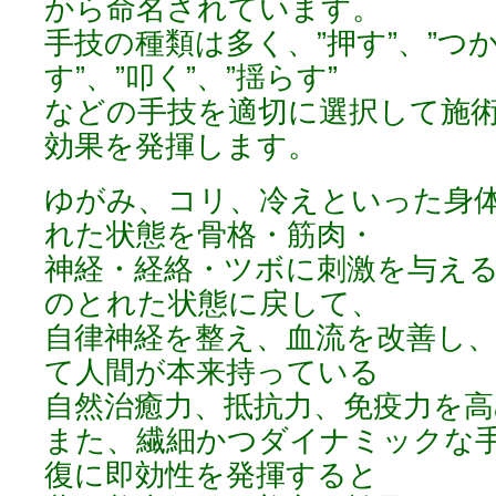
から命名されています。
手技の種類は多く、”押す”、”つか
す”、”叩く”、”揺らす”
などの手技を適切に選択して施
効果を発揮します。
ゆがみ、コリ、冷えといった身
れた状態を骨格・筋肉・
神経・経絡・ツボに刺激を与え
のとれた状態に戻して、
自律神経を整え、血流を改善し
て人間が本来持っている
自然治癒力、抵抗力、免疫力を
また、繊細かつダイナミックな
復に即効性を発揮すると