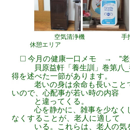
空気清浄機 手指ア
休憩エリア
□
今月の健康一口メモ → ”老
貝原益軒「養生訓」巻第八_養
得を述べた一節があります。
老いの身は余命も長いことで
いので、心配事が若い時の内容
と違ってくる。
心を静かに、雑事を少なくし
なくすることが、老人に適して
いる。これらは、老人の気を