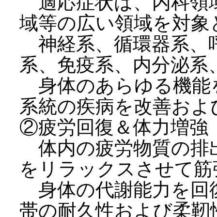
適応症状は、内科領
域等の広い領域を対象
神経系、循環器系、呼
系、免疫系、内分泌系
身体のあらゆる機能
系統の疾病を改善およ
②疲労回復＆体力増強
体内の疲労物質の排
をリラックスさせて筋
身体の代謝能力を回
帯の耐久性および柔靭