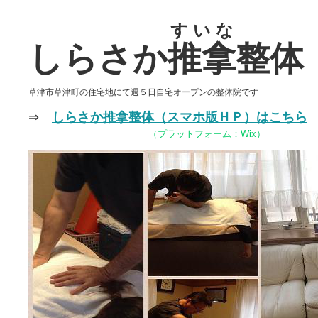
すいな
しらさか
推拿
整体
草津市草津町の住宅地にて週５日自宅オープンの整体院です
⇒
しらさか推拿整体（スマホ版ＨＰ）はこちら
（プラットフォーム：Wix）