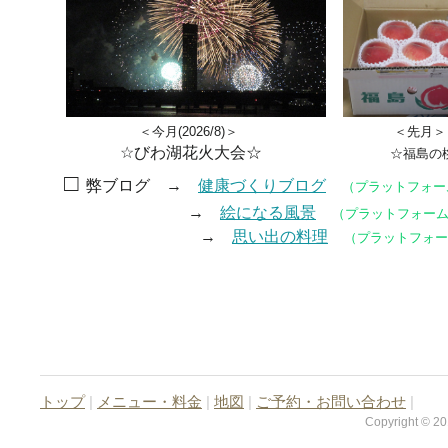
＜今月(2026/8)＞ ＜先
☆びわ湖花火大会☆
☆福島
□
弊ブログ →
健康づくりブログ
（プラットフォーム：
→
絵になる風景
（プラットフォーム：
→
思い出の料理
（プラットフォーム
トップ
|
メニュー・料金
|
地図
|
ご予約・お問い合わせ
|
Copyright © 201