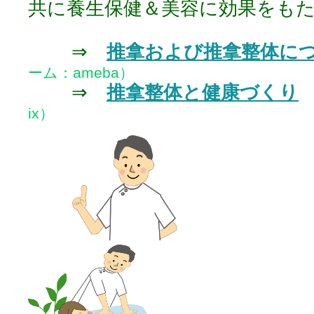
共に養生保健＆美容に効果をも
⇒
推拿および推拿整体に
ーム：ameba）
⇒
推拿整体と健康づくり
ix）