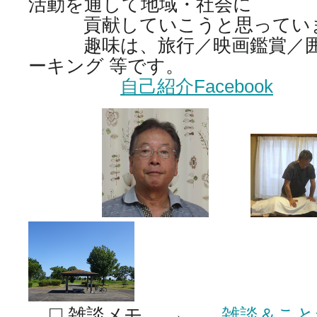
活動を通して地域・社会に
貢献していこうと思ってい
趣味は、旅行／映画鑑賞／囲
ーキング 等です。
自己紹介Facebook
□
雑談メモ →
雑談＆こと