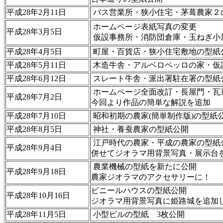
平成28年2月11日
バス営業所・狭小住宅・茅葺農家２
ホームページ表紙写真の変更
平成28年3月5日
仮設事務所・消防団倉庫・玉ねぎ小
平成28年4月5日
町屋・百貨店・狭小住宅敷地の型紙
平成28年5月11日
木造牛舎・アルベロベッロの家・仮
平成28年6月12日
スレート牛舎・派出署駐在署の型紙
ホームページ全面改訂・長屋門・瓦
平成28年7月2日
今回より作品の簡単な解説を追加
平成28年7月10日
昭和初期の農家(簡単制作版)の型紙
平成28年8月5日
神社・養蚕農家の型紙公開
江戸時代の農家・平成の農家の型紙
平成28年9月4日
併せてジオラマ用背景写真・展示台
農業機械の型紙を新たに公開
平成28年9月18日
農家ジオラマのアクセサリーに！
ビニールハウスの型紙公開
平成28年10月16日
ジオラマ用背景写真に姫路城を追加
平成28年11月5日
小型ビルの型紙 3枚公開