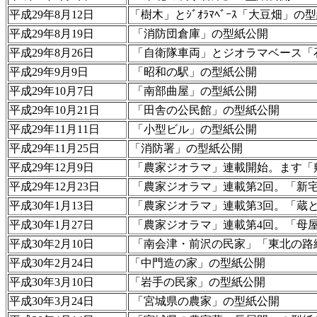
平成29年8月12日
「樹木」とｼﾞｵﾗﾏﾍﾞｰｽ「大豆畑」の
平成29年8月19日
「消防団倉庫」の型紙公開
平成29年8月26日
「自衛隊車両」とジオラマベース「
平成29年9月9日
「昭和の駅」の型紙公開
平成29年10月7日
「南部曲屋」の型紙公開
平成29年10月21日
「田舎の公民館」の型紙公開
平成29年11月11日
「小型ビル」の型紙公開
平成29年11月25日
「消防署」の型紙公開
平成29年12月9日
「農家ジオラマ」連載開始。ます「
平成29年12月23日
「農家ジオラマ」連載第2回。「新
平成30年1月13日
「農家ジオラマ」連載第3回。「蔵
平成30年1月27日
「農家ジオラマ」連載第4回。「母
平成30年2月10日
「南会津・前沢の民家」「東北の路線
平成30年2月24日
「中門造の家」の型紙公開
平成30年3月10日
「岩手の民家」の型紙公開
平成30年3月24日
「宮城県の農家」の型紙公開