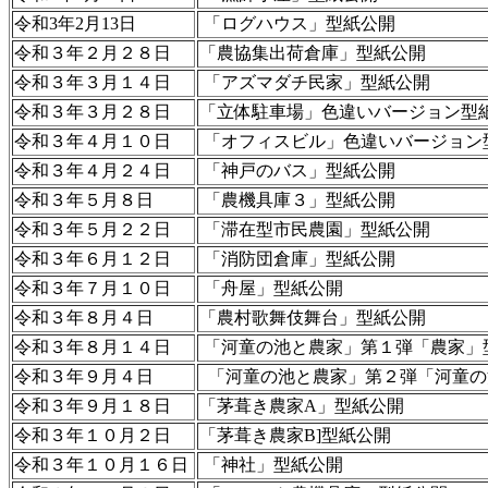
令和3年2月13日
「ログハウス」型紙公開
令和３年２月２８日
「農協集出荷倉庫」型紙公開
令和３年３月１４日
「アズマダチ民家」型紙公開
令和３年３月２８日
「立体駐車場」色違いバージョン型
令和３年４月１０日
「オフィスビル」色違いバージョン
令和３年４月２４日
「神戸のバス」型紙公開
令和３年５月８日
「農機具庫３」型紙公開
令和３年５月２２日
「滞在型市民農園」型紙公開
令和３年６月１２日
「消防団倉庫」型紙公開
令和３年７月１０日
「舟屋」型紙公開
令和３年８月４日
「農村歌舞伎舞台」型紙公開
令和３年８月１４日
「河童の池と農家」第１弾「農家」
令和３年９月４日
「河童の池と農家」第２弾「河童の
令和３年９月１８日
「茅葺き農家A」型紙公開
令和３年１０月２日
「茅葺き農家B]型紙公開
令和３年１０月１６日
「神社」型紙公開