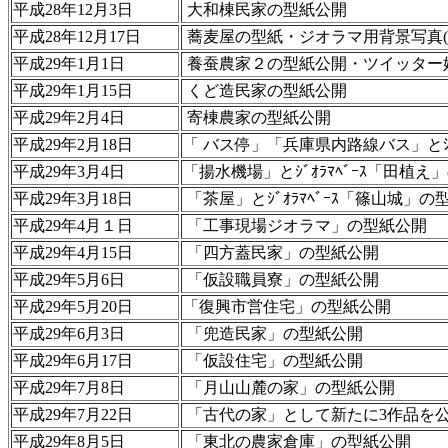
平成28年12月3日
大和棟民家の型紙公開
平成28年12月17日
蕎麦屋の型紙・ジオラマ用背景写真(
平成29年1月1日
養蚕農家２の型紙公開・ツイッター
平成29年1月15日
くど造民家の型紙公開
平成29年2月4日
寄棟農家の型紙公開
平成29年2月18日
「 バス停」「兵庫県内路線バス」とｼﾞ
平成29年3月4日
「揚水機場」とｼﾞｵﾗﾏﾍﾞｰｽ「田植
平成29年3月18日
「茶屋」とｼﾞｵﾗﾏﾍﾞｰｽ「篠山城」
平成29年4月１日
「工事現場ジオラマ」の型紙公開
平成29年4月15日
「四方蓋民家」の型紙公開
平成29年5月6日
「仮設職員寮」の型紙公開
平成29年5月20日
「復興市営住宅」の型紙公開
平成29年6月3日
「兜造民家」の型紙公開
平成29年6月17日
「仮設住宅」の型紙公開
平成29年7月8日
「月山山麓の家」の型紙公開
平成29年7月22日
「古代の家」として新たに3作品を
平成29年8月5日
「東北の農家倉庫」の型紙公開