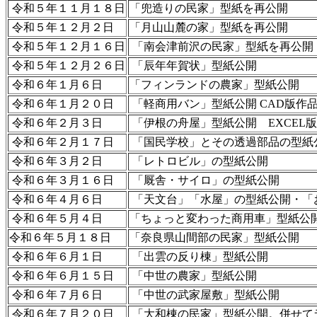
令和５年１１月１８日
「兜造りの民家」型紙を再公開
令和５年１２月２日
「月山山麓の家」型紙を再公開
令和５年１２月１６日
「南会津前沢の民家」型紙を再公開
令和５年１２月２６日
「辰年年賀状」型紙公開
令和６年１月６日
「フィンランドの農家」型紙公開
令和６年１月２０日
「軽商用バン」型紙公開 CAD版作
令和６年２月３日
「伊根の舟屋」型紙公開 EXCEL
令和６年２月１７日
「国民学校」とその透過部品の型紙
令和６年３月２日
「レトロビル」の型紙公開
令和６年３月１６日
「厩舎・サイロ」の型紙公開
令和６年４月６日
「天文台」「水屋」の型紙公開・「
令和６年５月４日
「ちょっと変わった商用車」型紙公
令和６年５月１８日
「奈良県山間部の民家」型紙公開
令和６年６月１日
「出雲の反り棟」型紙公開
令和６年６月１５日
「中世の農家」型紙公開
令和６年７月６日
「中世の武家屋敷」型紙公開
令和６年７月２０日
「大和棟の民家」型紙公開。併せて