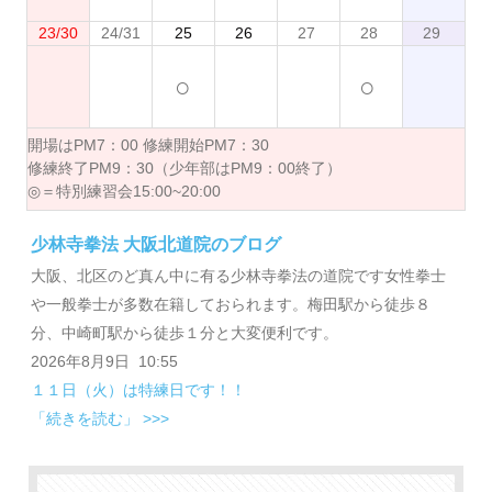
23/30
24/31
25
26
27
28
29
○
○
開場はPM7：00 修練開始PM7：30
修練終了PM9：30（少年部はPM9：00終了）
◎＝特別練習会15:00~20:00
少林寺拳法 大阪北道院のブログ
大阪、北区のど真ん中に有る少林寺拳法の道院です女性拳士
や一般拳士が多数在籍しておられます。梅田駅から徒歩８
分、中崎町駅から徒歩１分と大変便利です。
2026年8月9日 10:55
１１日（火）は特練日です！！
「続きを読む」 >>>