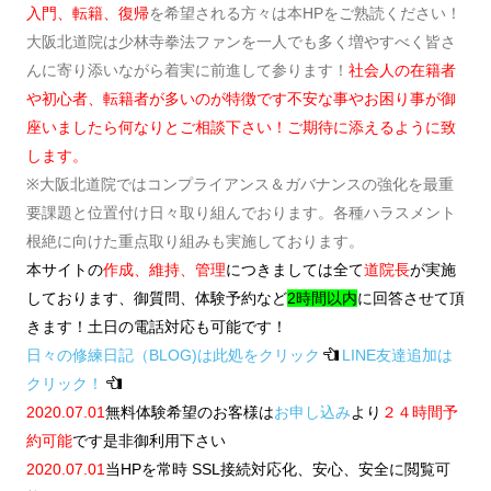
入門、転籍、復帰
を希望される方々は本HPをご熟読ください！
大阪北道院は少林寺拳法ファンを一人でも多く増やすべく皆さ
んに寄り添いながら着実に前進して参ります！
社会人の在籍者
や初心者、転籍者が
多いのが特徴です
不安な事やお困り事が御
座いましたら何なりとご相談下さい！ご期待に添えるように致
します。
※大阪北道院ではコンプライアンス＆ガバナンスの強化を最重
要課題と位置付け日々取り組んでおります。各種ハラスメント
根絶に向けた重点取り組みも実施しております。
本サイトの
作成、維持、管理
につきましては全て
道院長
が実施
しております、御質問、体験予約など
2時間以内
に回答させて頂
きます！土日の電話対応も可能です！
日々の修練日記（BLOG)は此処をクリック
LINE友達追加は
クリック！
2020.07.01
無料体験希望のお客様は
お申し込み
より
２４時間予
約可能
です是非御利用下さい
2020.07.01
当HPを常時 SSL接続対応化、安心、安全に閲覧可