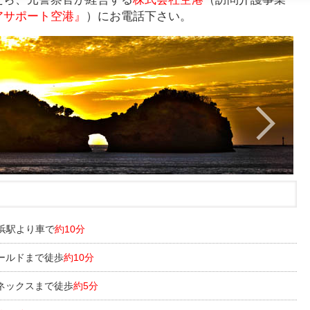
アサポート空港』
）にお電話下さい。
浜駅より車で
約10分
ールドまで徒歩
約10分
ネックスまで徒歩
約5分