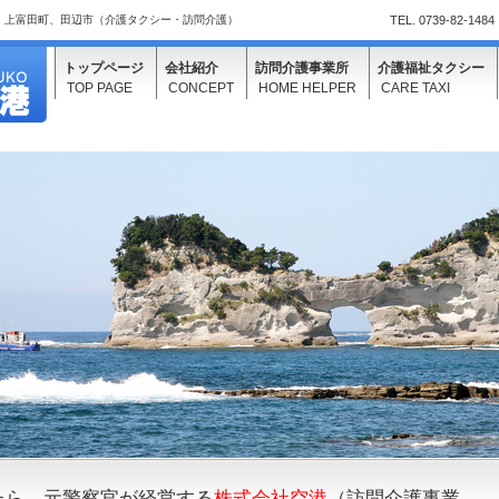
、上富田町、田辺市（介護タクシー・訪問介護）
TEL.
0739-82-1484
トップページ
会社紹介
訪問介護事業所
介護福祉タクシー
TOP PAGE
CONCEPT
HOME HELPER
CARE TAXI
たら、元警察官が経営する
株式会社空港
（訪問介護事業