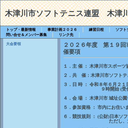
木津川市ソフトテニス連盟 木津
トップ・最新情報
事業計画２０２６
練習日程
ソフト
問い合せ＆メンバー募集
リンク先
大会要領
２０２６年度 第１９回
催要項
１．主 催 ： 木津川市スポーツ
２．共 催：木津川市ソフトテ
３．日 時 ： 令和８年６月２１日
９時開始 (受付８時
４．会 場 ： 木津川市 城址公
５．参加資格 ： 市内にお住
６．競技規則 ： (公財)日本
ただし、大会運営上若