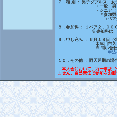
７．種 別 ： 男子ダブルス、
・一般 男・女 、
・シニア（６０歳
＊参加数により種目
（ペアが見つからな
８．参加料 ： １ペア２，００
※ 参加料は、試合当
９．申し込み ： ６月１３日
木津川市スポーツ協会
※ 問い合わせは当ホ
申込
１０．その他 ： 雨天延期の
本大会において、万一事故（
ません。自己責任で参加をお願