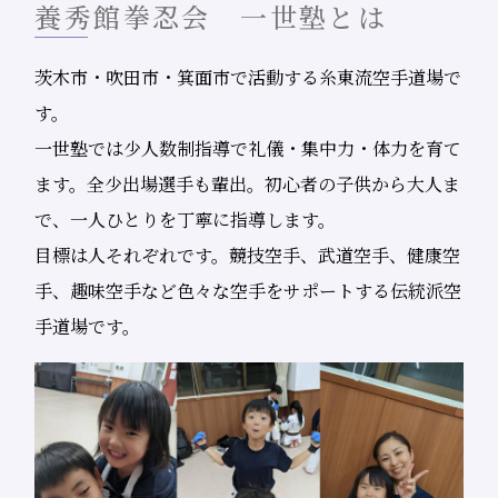
養秀館拳忍会 一世塾とは
育てます。
無料体験ご案内
茨木市・吹田市・箕面市で活動する糸東流空手道場で
無料体験ご案内
す。
一世塾では少人数制指導で礼儀・集中力・体力を育て
ます。全少出場選手も輩出。初心者の子供から大人ま
で、一人ひとりを丁寧に指導します。
目標は人それぞれです。競技空手、武道空手、健康空
手、趣味空手など色々な空手をサポートする伝統派空
手道場です。