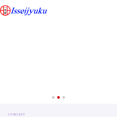
心と体を整え
きみらしく輝く毎日へ。
無料体験ご案内
少人数制指導で
しなやかな体と
礼儀・集中力・体力を
ぶれない芯をつくる。
CONCEPT