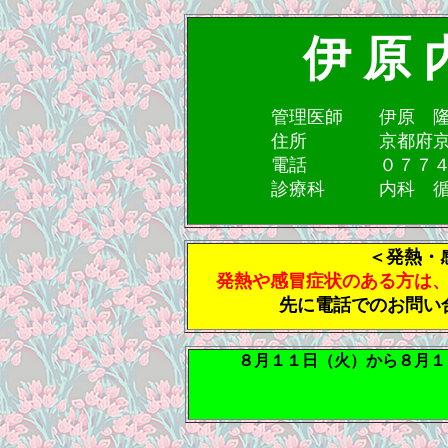
伊 原 
管理医師 伊原 
住所 京都府京田
電話 ０７７４－
診療科 内科 循環
＜発熱・
発熱や感冒症状のある方は
先に電話でのお問い
８月１１日（火）から８月１