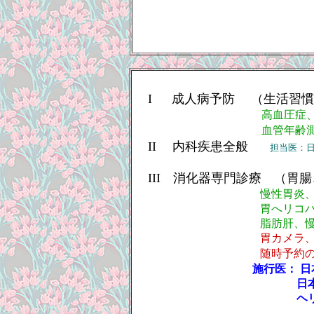
I 成人病予防 （生活習慣
高血圧症
血管年齢
～
II 内科疾患全般
担当医：日本
III 消化器専門診療 （胃
慢性胃炎、萎縮性胃炎
胃へリコバクター・ピ
脂肪肝、慢性肝炎
胃カメラ
随時予約の上、
施行医： 
日
ヘ