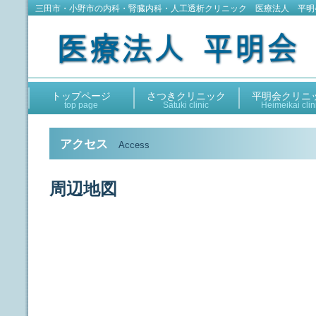
三田市・小野市の内科・腎臓内科・人工透析クリニック 医療法人 平明
トップページ
さつきクリニック
平明会クリニ
top page
Satuki clinic
Heimeikai clin
アクセス
Access
周辺地図