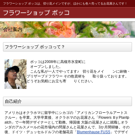
フラワーショップ ボッコは、切り花メインですが、ほかにも色々売ってるお花屋さんです！
会社案内
フラワーショップ ボッコって？
ボッコは2008年に高槻市氷室町に
オープンしました。
こんな私が一人でやってます♪ 切り花をメイ ンに鉢物・
プリザーブドフラワー その他資材を 取り扱っております。
どうぞお気軽にお立ち寄 りください。
自己紹介
アメリカはオクラホマに留学中にシカゴの「アメリカンフローラルアートス
クルー」を卒業。大学卒業後、オクラホマのお花屋さん「Flowers Ｂy Plantp
atch」で一年間デザイナーとして勤務。帰国後 大阪の花屋さんに就職しオラ
ンダのアルスメールの花市場内の問屋さんと花屋さんで、3か月間研修。その
後、ドイツ・デュッセルドルフの老舗花店「
Blumenhause FUSS
」でデザイ