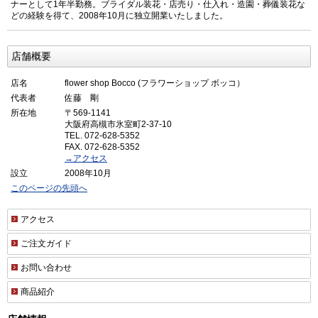
ナーとして1年半勤務。ブライダル装花・店売り・仕入れ・造園・葬儀装花な
どの経験を得て、2008年10月に独立開業いたしました。
店舗概要
店名
flower shop Bocco (フラワーショップ ボッコ）
代表者
佐藤 剛
所在地
〒569-1141
大阪府高槻市氷室町2-37-10
TEL. 072-628-5352
FAX. 072-628-5352
→アクセス
設立
2008年10月
このページの先頭へ
アクセス
ご注文ガイド
お問い合わせ
商品紹介