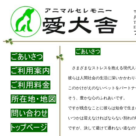
animal ceremony aikensha
アニマルセレモニー愛犬舎
アニマルセレモニー愛犬舎
〒
T
F
さまざまなストレスを抱える現代人
彼らは人間社会の生活に深いかかわり
このかけがえのないペットをパートナ
そう、豊かな心のふれあいです。
ですが残念なことに彼らは短命で生ま
いつかは迎えなければならない別れの
ですが、決して避けて通れない道なの