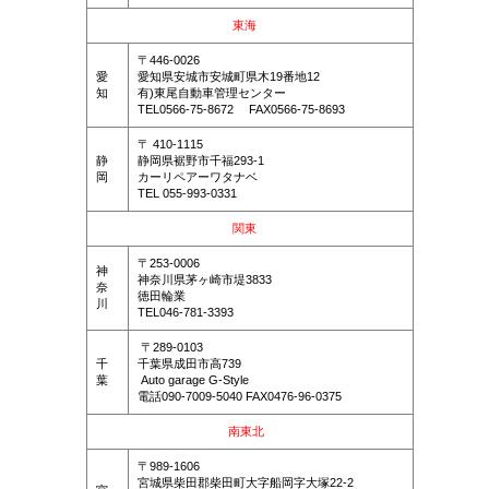
東海
〒446-0026
愛
愛知県安城市安城町県木19番地12
知
有)東尾自動車管理センター
TEL0566-75-8672 FAX0566-75-8693
〒 410-1115
静
静岡県裾野市千福293-1
岡
カーリペアーワタナベ
TEL 055-993-0331
関東
〒253-0006
神
神奈川県茅ヶ崎市堤3833
奈
徳田輪業
川
TEL046-781-3393
〒289-0103
千
千葉県成田市高739
葉
Auto garage G-Style
電話090-7009-5040 FAX0476-96-0375
南東北
〒989-1606
宮城県柴田郡柴田町大字船岡字大塚22-2