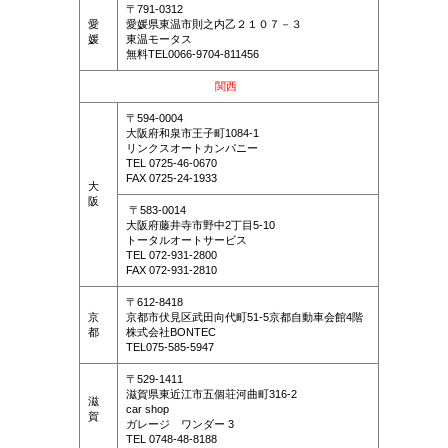
〒
791-0312
愛
愛媛県東温市則之内乙２１０７－３
媛
東温モータス
無料TEL0066-9704-811456
関西
〒594-0004
大阪府和泉市王子町1084-1
リンクスオートカンパニー
TEL 0725-46-0670
FAX 0725-24-1933
大
阪
〒583-0014
大阪府藤井寺市野中2丁目5-10
トータルオートサービス
TEL 072-931-2800
FAX 072-931-2810
〒612-8418
京
京都市伏見区武田向代町51-5京都自動車会館4階
都
株式会社BONTEC
TEL075-585-5947
〒529-1411
滋賀県東近江市五個荘河曲町316-2
滋
car shop
賀
ガレージ ワンダー 3
TEL 0748-48-8188