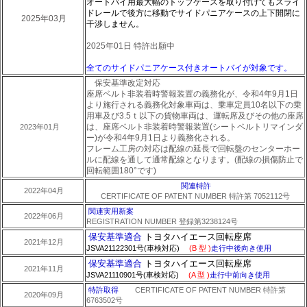
オートバイ用最大幅のトップケースを取り付けてもスライ
ドレールで後方に移動でサイドパニアケースの上下開閉に
2025年03月
干渉しません。
2025年01日 特許出願中
全てのサイドパニアケース付きオートバイが対象です。
保安基準改定対応
座席ベルト非装着時警報装置の義務化が、令和4年9月1日
より施行される義務化対象車両は、乗車定員10名以下の乗
用車及び3.5ｔ以下の貨物車両は、運転席及びその他の座席
は、座席ベルト非装着時警報装置(シートベルトリマインダ
2023年01月
ー)が令和4年9月1日より義務化される。
フレーム工房の対応は配線の延長で回転盤のセンターホー
ルに配線を通して通常配線となります。(配線の損傷防止で
回転範囲180°です)
関連特許
2022年04月
CERTIFICATE OF PATENT NUMBER 特許第 7052112号
関連実用新案
2022年06月
REGISTRATION NUMBER 登録第3238124号
保安基準適合
トヨタハイエース回転座席
2021年12月
JSVA21122301号
(車検対応)
(B 型 )
走行中後向き使用
保安基準適合
トヨタハイエース回転座席
2021年11月
JSVA21110901号(車検対応)
(A 型 )
走行中前向き使用
特許取得
CERTIFICATE OF PATENT NUMBER 特許第
2020年09月
6763502号