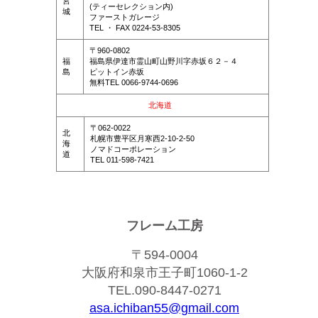
宮
(ティーセレクション内)
城
ファーストガレージ
TEL ・ FAX 0224-53-8305
〒960-0802
福
福島県伊達市霊山町山野川字赤坂６２－４
島
ピットイン赤坂
無料TEL 0066-9744-0696
北海道
〒062-0022
北
札幌市豊平区月寒西2-10-2-50
海
ノマドコーポレーション
道
TEL 011-598-7421
フレーム工房
〒594-0004
大阪府和泉市王子町1060-1-2
TEL.090-8447-0271
asa.ichiban55@gmail.com