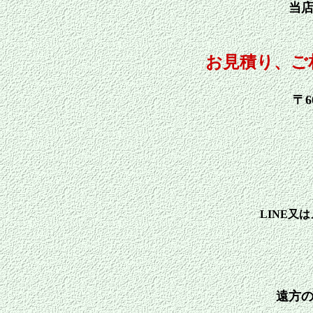
当
お見積り、ご
〒
LINE
遠方