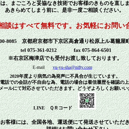
店は、まごころと妥協なき技術でお客様のきものを直し
あきらめてしまう前に、是非一度ご相談ください。
相談はすべて無料です。お気軽にお問い
600-8085 京都府京都市下京区高倉通り松原上ル葛籠屋町
tel 075-361-0212 fax 075-864-6501
※右京区梅津店でも受付お渡し致しております。
E-mail
yu-yu-sha@nifty.com
2020年度より病気の為発声に不具合が生じています。
電話での会話が不自由な為、電話の場合は着信履歴を確認の上
又はメールにて対応させていただきます。どうぞよろしくお願いい
LINE ＱＲコード
のお客様には、全国各地、運送便にて発送させていただ