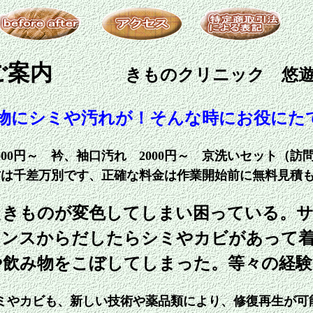
ご案内
きものクリニック 悠遊
物にシミや汚れが！そんな時にお役にた
000円～ 衿、袖口汚れ 2000円～ 京洗いセット（訪問
方は千差万別です、正確な料金は作業開始前に無料見積
たきものが変色してしまい困っている。
タンスからだしたらシミやカビがあって
や飲み物をこぼしてしまった。等々の経
ミやカビも、新しい技術や薬品類により、修復再生が可