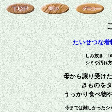
たいせつな着
しみ抜き 1
シミや汚れ
母から譲り受け
きものを
うっかり食べ物
今までは難しかったシ